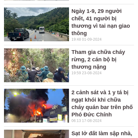
Ngày 1-9, 29 người
chết, 41 người bị
thương vì tai nạn giao
thông
19:48 01-09-2024
Tham gia chữa cháy
rừng, 2 cán bộ bị
thương nặng
19:59 23-08-2024
2 cảnh sát và 1 y tá bị
ngạt khói khi chữa
cháy quán bar trên phố
Phó Đức Chính
06:13 17-08-2024
Sạt lở đất làm sập nhà,