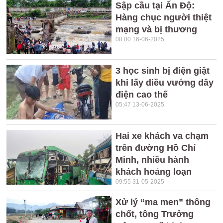
Sập cầu tại Ấn Độ:
Hàng chục người thiệt
mạng và bị thương
08:00 16-06-2025
3 học sinh bị điện giật
khi lấy diều vướng dây
điện cao thế
05:47 13-06-2025
Hai xe khách va chạm
trên đường Hồ Chí
Minh, nhiều hành
khách hoảng loạn
09:55 31-05-2025
Xử lý “ma men” thông
chốt, tông Trưởng