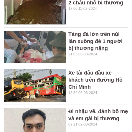
2 cháu nhỏ bị thương
17:00 11-08-2024
Tảng đá lớn trên núi
lăn xuống đè 1 người
bị thương nặng
21:05 08-08-2024
Xe tải đấu đầu xe
khách trên đường Hồ
Chí Minh
13:59 06-08-2024
Đi nhậu về, đánh bố mẹ
và em gái bị thương
09:21 02-08-2024