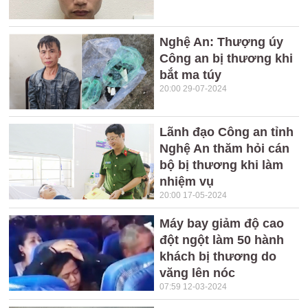
Nghệ An: Thượng úy
Công an bị thương khi
bắt ma túy
20:00 29-07-2024
Lãnh đạo Công an tỉnh
Nghệ An thăm hỏi cán
bộ bị thương khi làm
nhiệm vụ
20:00 17-05-2024
Máy bay giảm độ cao
đột ngột làm 50 hành
khách bị thương do
văng lên nóc
07:59 12-03-2024