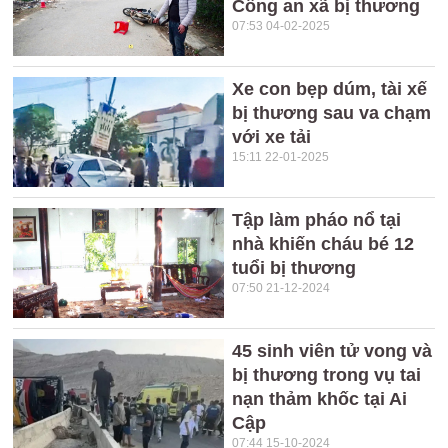
Công an xã bị thương
07:53 04-02-2025
Xe con bẹp dúm, tài xế
bị thương sau va chạm
với xe tải
15:11 22-01-2025
Tập làm pháo nổ tại
nhà khiến cháu bé 12
tuổi bị thương
07:50 21-12-2024
45 sinh viên tử vong và
bị thương trong vụ tai
nạn thảm khốc tại Ai
Cập
07:44 15-10-2024