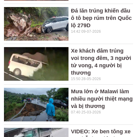
Đá lăn trúng khiến đầu
ô tô bẹp rúm trên Quốc
lộ 279D
14:42 09-07-2026
Xe khách đâm trúng
voi trong đêm, 3 người
tử vong, 4 người bị
thương
15:50 28-05-2026
Mưa lớn ở Malawi làm
nhiều người thiệt mạng
và bị thương
07:40 25-03-2026
VIDEO: Xe ben tông xe