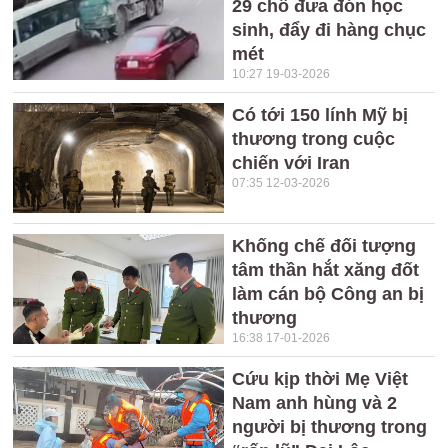
29 chỗ đưa đón học
sinh, đẩy đi hàng chục
mét
10:27 19-03-2026
Có tới 150 lính Mỹ bị
thương trong cuộc
chiến với Iran
07:35 12-03-2026
Khống chế đối tượng
tâm thần hắt xăng đốt
làm cán bộ Công an bị
thương
16:38 17-01-2026
Cứu kịp thời Mẹ Việt
Nam anh hùng và 2
người bị thương trong