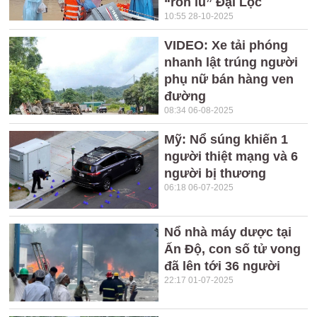
“rốn lũ” Đại Lộc
10:55 28-10-2025
VIDEO: Xe tải phóng
nhanh lật trúng người
phụ nữ bán hàng ven
đường
08:34 06-08-2025
Mỹ: Nổ súng khiến 1
người thiệt mạng và 6
người bị thương
06:18 06-07-2025
Nổ nhà máy dược tại
Ấn Độ, con số tử vong
đã lên tới 36 người
22:17 01-07-2025