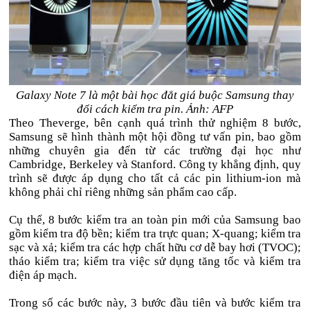
Galaxy Note 7 là một bài học đắt giá buộc Samsung thay
đổi cách kiểm tra pin
. Ảnh: AFP
Theo Theverge, bên cạnh quá trình thử nghiệm 8 bước,
Samsung sẽ hình thành một hội đồng tư vấn pin, bao gồm
những chuyên gia đến từ các trường đại học như
Cambridge, Berkeley và Stanford. Công ty khẳng định, quy
trình sẽ được áp dụng cho tất cả các pin lithium-ion mà
không phải chỉ riêng những sản phẩm cao cấp.
Cụ thể, 8 bước kiểm tra an toàn pin mới của Samsung bao
gồm kiểm tra độ bền; kiểm tra trực quan; X-quang; kiểm tra
sạc và xả; kiểm tra các hợp chất hữu cơ dễ bay hơi (TVOC);
tháo kiểm tra; kiểm tra việc sử dụng tăng tốc và kiểm tra
điện áp mạch.
Trong số các bước này, 3 bước đầu tiên và bước kiểm tra