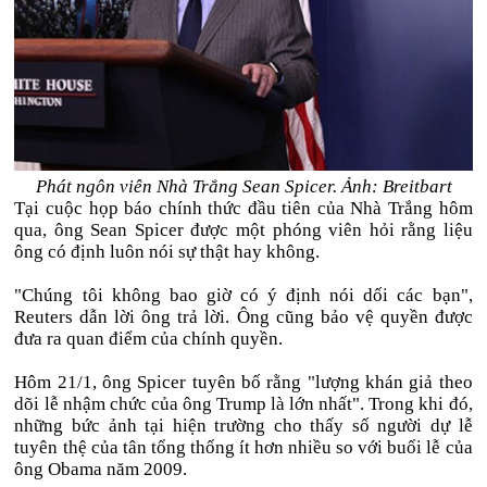
Phát ngôn viên Nhà Trắng Sean Spicer. Ảnh: Breitbart
Tại cuộc họp báo chính thức đầu tiên của Nhà Trắng hôm
qua, ông Sean Spicer được một phóng viên hỏi rằng liệu
ông có định luôn nói sự thật hay không.
"Chúng tôi không bao giờ có ý định nói dối các bạn",
Reuters dẫn lời ông trả lời. Ông cũng bảo vệ quyền được
đưa ra quan điểm của chính quyền.
Hôm 21/1, ông Spicer tuyên bố rằng "lượng khán giả theo
dõi lễ nhậm chức của ông Trump là lớn nhất". Trong khi đó,
những bức ảnh tại hiện trường cho thấy số người dự lễ
tuyên thệ của tân tổng thống ít hơn nhiều so với buổi lễ của
ông Obama năm 2009.