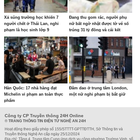
Xả súng trường học khiến 7
Đang thu gom rác, người phụ
người chết ở Thái Lan, nghi
nữ bất ngờ nhặt được tờ vé số
phạm là học sinh lớp 9
trúng 31 tỷ đồng và cái kết
Hàn Quốc: 17 nhà hàng đạt
Đâm dao ở trung tâm London,
Michelin vi phạm an toàn thực
một nữ nghi phạm bị bắt giữ
phẩm
Công ty CP Truyền thông 24H Online
®
TRANG THÔNG TIN ĐIỆN TỬ NGHỆ AN 24H
Hoạt động theo giấy phép số 155/STTTT-GPTTĐTTH, Sở Thông tin và
Truyền thông Nghệ An cấp ngày 25/12/2024
Địa chỉ: Tầng 4, Trung tâm Cung ứng dịch vụ công phường Trường Vinh, số