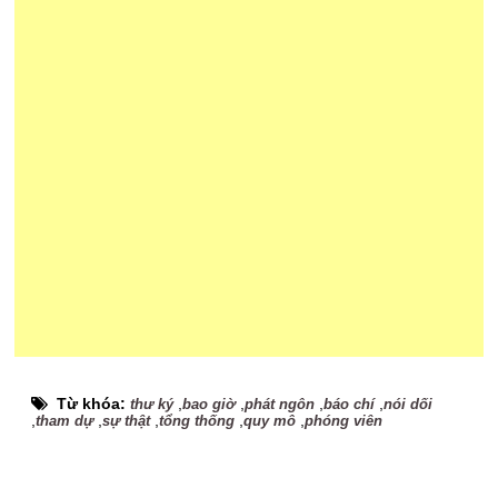
Từ khóa:
,
,
,
,
thư ký
bao giờ
phát ngôn
báo chí
nói dối
,
,
,
,
,
tham dự
sự thật
tổng thống
quy mô
phóng viên