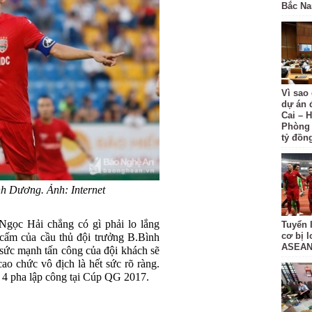
Bắc N
Vì sao
dự án 
Cai – H
Phòng 
tỷ đồn
h Dương. Ảnh: Internet
Ngọc Hải chẳng có gì phải lo lắng
Tuyển 
cơ bị 
cấm của cầu thủ đội trưởng B.Bình
ASEAN
ức mạnh tấn công của đội khách sẽ
ao chức vô địch là hết sức rõ ràng.
 4 pha lập công tại Cúp QG 2017.