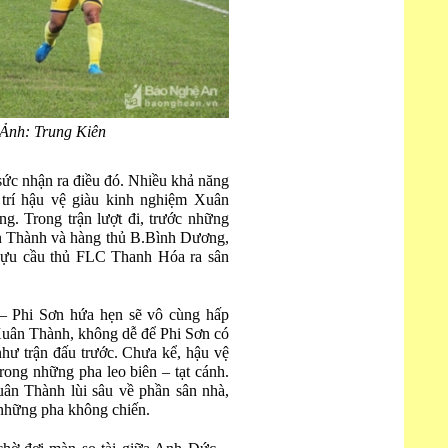
 Ảnh: Trung Kiên
ức nhận ra điều đó. Nhiều khả năng
 trí hậu vệ giàu kinh nghiệm Xuân
g. Trong trận lượt đi, trước những
ân Thành và hàng thủ B.Bình Dương,
cựu cầu thủ FLC Thanh Hóa ra sân
– Phi Sơn hứa hẹn sẽ vô cùng hấp
Xuân Thành, không dễ để Phi Sơn có
như trận đấu trước. Chưa kể, hậu vệ
rong những pha leo biên – tạt cánh.
n Thành lùi sâu về phần sân nhà,
những pha không chiến.