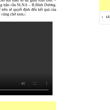
ờ đợi màn so tài giữa Anh Đức –
ng trận cầu SLNA – B.Bình Dương.
 trên sẽ quyết định đến kết quả của
 cùng chờ xem./.
Lê