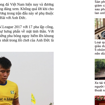
Sản ph
bóng đá Việt Nam hiện nay và đương
giảm c
ng đáng xem. Không quá lời khi cho
sau ph
ng trong trận đấu này sẽ phụ thuộc
lan onl
 Hải với Anh Đức.
 V.League 2017 với 17 pha lập công,
ự hưng phấn về mặt tinh thần. Với
hững pha bóng nguy hiểm lên khung
hất trong lối chơi của Anh Đức là
Loại qu
giàu d
5 nhóm
nên d
Xe tải 
người 
thoát 