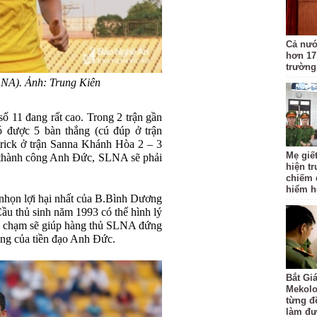
Cả nướ
hơn 17
trường
NA). Ảnh: Trung Kiên
số 11 đang rất cao. Trong 2 trận gần
 được 5 bàn thắng (cú đúp ở trận
rick ở trận Sanna Khánh Hòa 2 – 3
Mẹ giết
thành công Anh Đức, SLNA sẽ phải
hiện t
chiếm 
hiểm hơ
 nhọn lợi hại nhất của B.Bình Dương
ầu thủ sinh năm 1993 có thể hình lý
va chạm sẽ giúp hàng thủ SLNA đứng
ông của tiền đạo Anh Đức.
Bắt Gi
Mekolo
từng đ
làm đư