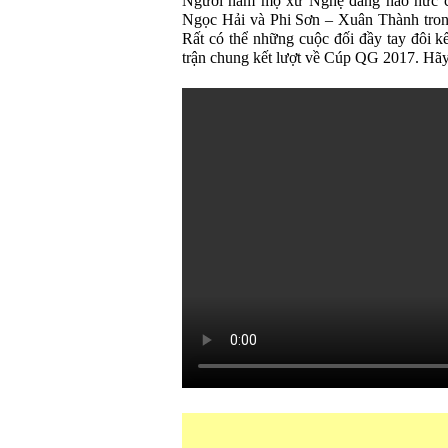
Người hâm mộ xứ Nghệ đang háo hức ch
Ngọc Hải và Phi Sơn – Xuân Thành tro
Rất có thể những cuộc đối đầy tay đôi kể
trận chung kết lượt về Cúp QG 2017. Hãy