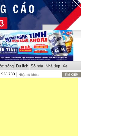
ộc sống
Du lịch
Số hóa
Nhà đẹp
Xe
8.928.730