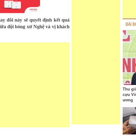
y đôi này sẽ quyết định kết quả
BÀI Đ
iữa đội bóng xứ Nghệ và vị khách
Thu giữ
cựu Vi
ương