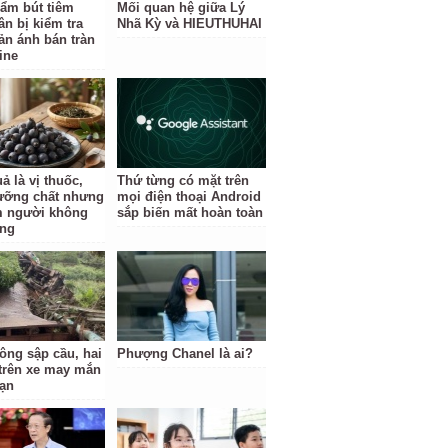
ẩm bút tiêm
Mối quan hệ giữa Lý
ân bị kiểm tra
Nhã Kỳ và HIEUTHUHAI
ản ánh bán tràn
ine
ả là vị thuốc,
Thứ từng có mặt trên
ưỡng chất nhưng
mọi điện thoại Android
 người không
sắp biến mất hoàn toàn
ùng
tông sập cầu, hai
Phượng Chanel là ai?
trên xe may mắn
nạn