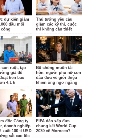
c dự kiến giảm
Thủ tướng yêu cầu
.000 đầu mối
giảm các kỳ thi, cuộc
 công
thi không cần thiết
 con ruột, tạo
Bố chồng muốn tái
rường giả để
hôn, người phụ nữ con
đoạt tiền bảo
dâu đưa về giới thiệu
n 4,1 tỉ
khiến ông ngỡ ngàng
ám đốc Công ty
FIFA dàn xếp đưa
r, doanh nghiệp
chung kết World Cup
ề xuất 100 tỉ USD
2030 về Morocco?
ờng sắt cao tốc