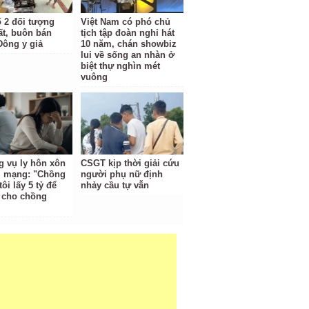
ố 2 đối tượng
Việt Nam có phó chủ
ất, buôn bán
tịch tập đoàn nghỉ hát
Đông y giả
10 năm, chán showbiz
lui về sống an nhàn ở
biệt thự nghìn mét
vuông
 vụ ly hôn xôn
CSGT kịp thời giải cứu
i mạng: "Chồng
người phụ nữ định
tôi lấy 5 tỷ để
nhảy cầu tự vẫn
i cho chồng