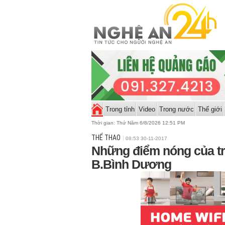
Trong tỉnh
Video
Trong nước
Thế giới
Thời gian:
Thứ Năm 6/8/2026 12:51 PM
THỂ THAO
08:53 30-11-2017
Những điểm nóng của tr
B.Bình Dương