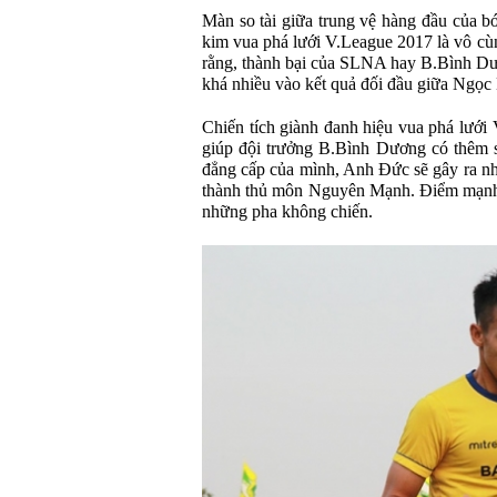
Màn so tài giữa trung vệ hàng đầu của 
kim vua phá lưới V.League 2017 là vô cù
rằng, thành bại của SLNA hay B.Bình Dươ
khá nhiều vào kết quả đối đầu giữa Ngọc
Chiến tích giành đanh hiệu vua phá lưới
giúp đội trưởng B.Bình Dương có thêm s
đẳng cấp của mình, Anh Đức sẽ gây ra n
thành thủ môn Nguyên Mạnh. Điểm mạnh n
những pha không chiến.