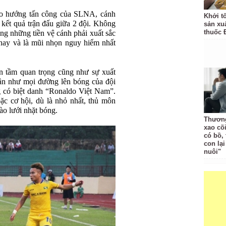
eo hướng tấn công của SLNA, cánh
Khởi t
 kết quả trận đấu giữa 2 đội. Không
sản xu
thuốc 
ong những tiền vệ cánh phải xuất sắc
nay và là mũi nhọn nguy hiểm nhất
ên tầm quan trọng cũng như sự xuất
n như mọi đường lên bóng của đội
 có biệt danh “Ronaldo Việt Nam”.
c cơ hội, dù là nhỏ nhất, thủ môn
ào lưới nhặt bóng.
Thương
xao cõ
có bồ, 
con lạ
nuôi"