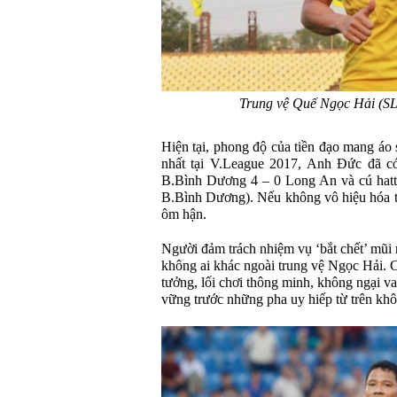
Trung vệ Quế Ngọc Hải (SL
Hiện tại, phong độ của tiền đạo mang áo 
nhất tại V.League 2017, Anh Đức đã có
B.Bình Dương 4 – 0 Long An và cú hatt
B.Bình Dương). Nếu không vô hiệu hóa 
ôm hận.
Người đảm trách nhiệm vụ ‘bắt chết’ mũi
không ai khác ngoài trung vệ Ngọc Hải. C
tưởng, lối chơi thông minh, không ngại 
vững trước những pha uy hiếp từ trên kh