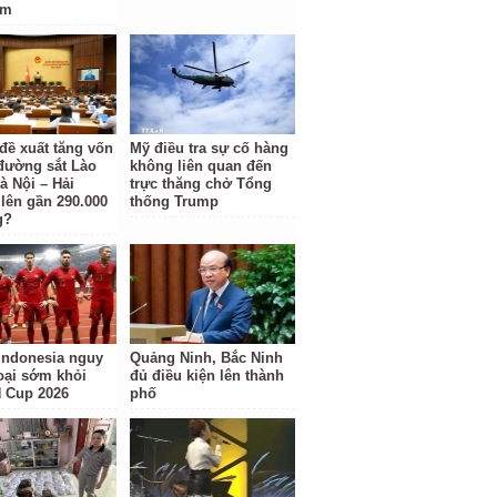
am
 đề xuất tăng vốn
Mỹ điều tra sự cố hàng
đường sắt Lào
không liên quan đến
à Nội – Hải
trực thăng chở Tổng
lên gần 290.000
thống Trump
g?
Indonesia nguy
Quảng Ninh, Bắc Ninh
loại sớm khỏi
đủ điều kiện lên thành
 Cup 2026
phố