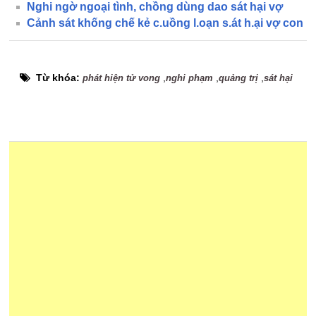
Nghi ngờ ngoại tình, chồng dùng dao sát hại vợ
Cảnh sát khống chế kẻ c.uồng l.oạn s.át h.ại vợ con
Từ khóa:
,
,
,
phát hiện tử vong
nghi phạm
quảng trị
sát hại