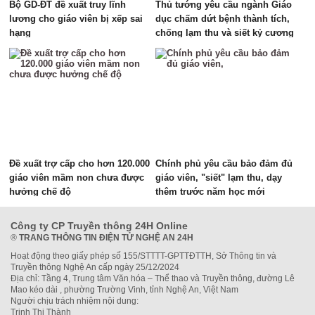
Bộ GD-ĐT đề xuất truy lĩnh
Thủ tướng yêu cầu ngành Giáo
lương cho giáo viên bị xếp sai
dục chấm dứt bệnh thành tích,
hạng
chống lạm thu và siết kỷ cương
trường học
Đề xuất trợ cấp cho hơn 120.000
Chính phủ yêu cầu bảo đảm đủ
giáo viên mầm non chưa được
giáo viên, "siết" lạm thu, dạy
hưởng chế độ
thêm trước năm học mới
Công ty CP Truyền thông 24H Online
®
TRANG THÔNG TIN ĐIỆN TỬ NGHỆ AN 24H
Hoạt động theo giấy phép số 155/STTTT-GPTTĐTTH, Sở Thông tin và
Truyền thông Nghệ An cấp ngày 25/12/2024
Địa chỉ: Tầng 4, Trung tâm Văn hóa – Thể thao và Truyền thông, đường Lê
Mao kéo dài , phường Trường Vinh, tỉnh Nghệ An, Việt Nam
Người chịu trách nhiệm nội dung:
Trịnh Thị Thành