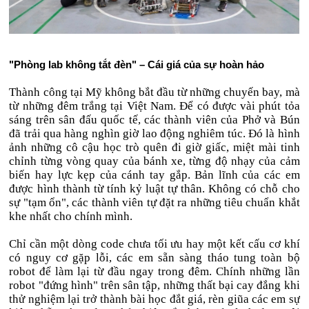
"Phòng lab không tắt đèn" – Cái giá của sự hoàn hảo
Thành công tại Mỹ không bắt đầu từ những chuyến bay, mà
từ những đêm trắng tại Việt Nam. Để có được vài phút tỏa
sáng trên sân đấu quốc tế, các thành viên của Phở và Bún
đã trải qua hàng nghìn giờ lao động nghiêm túc. Đó là hình
ảnh những cô cậu học trò quên đi giờ giấc, miệt mài tinh
chỉnh từng vòng quay của bánh xe, từng độ nhạy của cảm
biến hay lực kẹp của cánh tay gắp. Bản lĩnh của các em
được hình thành từ tính kỷ luật tự thân. Không có chỗ cho
sự "tạm ổn", các thành viên tự đặt ra những tiêu chuẩn khắt
khe nhất cho chính mình.
Chỉ cần một dòng code chưa tối ưu hay một kết cấu cơ khí
có nguy cơ gặp lỗi, các em sẵn sàng tháo tung toàn bộ
robot để làm lại từ đầu ngay trong đêm. Chính những lần
robot "đứng hình" trên sân tập, những thất bại cay đắng khi
thử nghiệm lại trở thành bài học đắt giá, rèn giũa các em sự