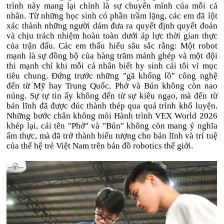
trình này mang lại chính là sự chuyển mình của mỗi cá
nhân. Từ những học sinh có phần trầm lặng, các em đã lột
xác thành những người dám đưa ra quyết định quyết đoán
và chịu trách nhiệm hoàn toàn dưới áp lực thời gian thực
của trận đấu. Các em thấu hiểu sâu sắc rằng: Một robot
mạnh là sự đồng bộ của hàng trăm mảnh ghép và một đội
thi mạnh chỉ khi mỗi cá nhân biết hy sinh cái tôi vì mục
tiêu chung. Đứng trước những "gã khổng lồ" công nghệ
đến từ Mỹ hay Trung Quốc, Phở và Bún không còn nao
núng. Sự tự tin ấy không đến từ sự kiêu ngạo, mà đến từ
bản lĩnh đã được đúc thành thép qua quá trình khổ luyện.
Những bước chân không mỏi Hành trình VEX World 2026
khép lại, cái tên "Phở" và "Bún" không còn mang ý nghĩa
ẩm thực, mà đã trở thành biểu tượng cho bản lĩnh và trí tuệ
của thế hệ trẻ Việt Nam trên bản đồ robotics thế giới.