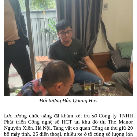
Đối tượng Đào Quang Huy
Lực lượng chức năng đã khám xét trụ sở Công ty TNHH
Phát triển Công nghệ số HCT tại khu đô thị The Manor
Nguyễn Xiển, Hà Nội. Tang vật cơ quan Công an thu giữ 20
bộ máy tính, 25 điện thoại, nhiều xe ô tô cùng số lượng lớn