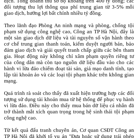
dịch. Tổng doanh thu sơ bộ khoảng trên 400 tỷ đồng; các
đối tượng thu lợi thông qua phí trung gian từ 3-5% mỗi
giao dịch, hưởng lợi bất chính nhiều tỷ đồng.
Theo lãnh đạo Phòng An ninh mạng và phòng, chống tội
phạm sử dụng công nghệ cao, Công an TP Hà Nội, đây là
một sàn giao dịch dữ liệu và tài nguyên số vận hành theo
cơ chế trung gian thanh toán, kiểm duyệt người bán, bảo
đảm giao dịch và giải quyết tranh chấp giữa các bên tham
gia. Hoạt động này không chỉ xâm phạm quyền riêng tư
của công dân mà còn tạo nguồn dữ liệu đầu vào cho các
hành vi lừa đảo chiếm đoạt tài sản, giả mạo danh tính, tạo
lập tài khoản ảo và các loại tội phạm khác trên không gian
mạng.
Quá trình rà soát cho thấy đã xuất hiện trường hợp các đối
tượng sử dụng tài khoản mua từ hệ thống để phục vụ hành
vi lừa đảo. Điều này cho thấy mua bán dữ liệu cá nhân đã
trở thành mắt xích quan trọng trong hệ sinh thái tội phạm
công nghệ cao.
Từ kết quả đấu tranh chuyên án, Cơ quan CSĐT Công an
TP Hà Nội đã khởi tố vụ án "Đưa hoặc sử dụng trái phép