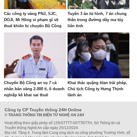
Các công ty vàng PNJ, SJC,
Tuyên 3 án tử hình, 7 án chung
DOJI, Mi Hồng vi phạm gì về
thân trong đường dây ma túy
thuế khiến bị chuyển Bộ Công
liên tỉnh
an xem xét?
Chuyển Bộ Công an vụ 7 cá
Khai thác quặng titan trái phép,
nhân bán vàng 2.000 tỉ, 6 doanh
Chủ tịch Công ty Hưng Thịnh
nghiệp kê khai sai thuế
lãnh án
Công ty CP Truyền thông 24H Online
®
TRANG THÔNG TIN ĐIỆN TỬ NGHỆ AN 24H
Hoạt động theo giấy phép số 155/STTTT-GPTTĐTTH, Sở Thông tin và
Truyền thông Nghệ An cấp ngày 25/12/2024
Địa chỉ: Tầng 4, Trung tâm Cung ứng dịch vụ công phường Trường Vinh, số