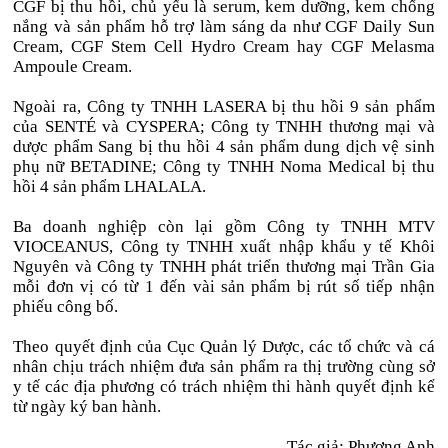
CGF bị thu hồi, chủ yếu là serum, kem dưỡng, kem chống
nắng và sản phẩm hỗ trợ làm sáng da như CGF Daily Sun
Cream, CGF Stem Cell Hydro Cream hay CGF Melasma
Ampoule Cream.
Ngoài ra, Công ty TNHH LASERA bị thu hồi 9 sản phẩm
của SENTÉ và CYSPERA; Công ty TNHH thương mại và
dược phẩm Sang bị thu hồi 4 sản phẩm dung dịch vệ sinh
phụ nữ BETADINE; Công ty TNHH Noma Medical bị thu
hồi 4 sản phẩm LHALALA.
Ba doanh nghiệp còn lại gồm Công ty TNHH MTV
VIOCEANUS, Công ty TNHH xuất nhập khẩu y tế Khôi
Nguyên và Công ty TNHH phát triển thương mại Trần Gia
mỗi đơn vị có từ 1 đến vài sản phẩm bị rút số tiếp nhận
phiếu công bố.
Theo quyết định của Cục Quản lý Dược, các tổ chức và cá
nhân chịu trách nhiệm đưa sản phẩm ra thị trường cùng sở
y tế các địa phương có trách nhiệm thi hành quyết định kể
từ ngày ký ban hành.
Tác giả: Phương Anh