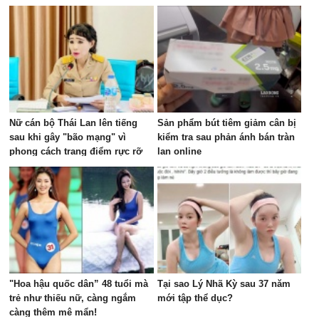
Nữ cán bộ Thái Lan lên tiếng
Sản phẩm bút tiêm giảm cân bị
sau khi gây "bão mạng" vì
kiểm tra sau phản ánh bán tràn
phong cách trang điểm rực rỡ
lan online
trong cuộc họp ngân sách
"Hoa hậu quốc dân” 48 tuổi mà
Tại sao Lý Nhã Kỳ sau 37 năm
trẻ như thiếu nữ, càng ngắm
mới tập thể dục?
càng thêm mê mẩn!