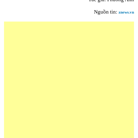
Nguồn tin:
znews.vn