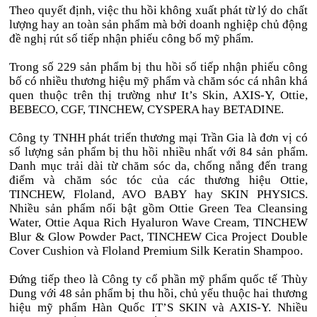
Theo quyết định, việc thu hồi không xuất phát từ lý do chất
lượng hay an toàn sản phẩm mà bởi doanh nghiệp chủ động
đề nghị rút số tiếp nhận phiếu công bố mỹ phẩm.
Trong số 229 sản phẩm bị thu hồi số tiếp nhận phiếu công
bố có nhiều thương hiệu mỹ phẩm và chăm sóc cá nhân khá
quen thuộc trên thị trường như It’s Skin, AXIS-Y, Ottie,
BEBECO, CGF, TINCHEW, CYSPERA hay BETADINE.
Công ty TNHH phát triển thương mại Trần Gia là đơn vị có
số lượng sản phẩm bị thu hồi nhiều nhất với 84 sản phẩm.
Danh mục trải dài từ chăm sóc da, chống nắng đến trang
điểm và chăm sóc tóc của các thương hiệu Ottie,
TINCHEW, Floland, AVO BABY hay SKIN PHYSICS.
Nhiều sản phẩm nổi bật gồm Ottie Green Tea Cleansing
Water, Ottie Aqua Rich Hyaluron Wave Cream, TINCHEW
Blur & Glow Powder Pact, TINCHEW Cica Project Double
Cover Cushion và Floland Premium Silk Keratin Shampoo.
Đứng tiếp theo là Công ty cổ phần mỹ phẩm quốc tế Thùy
Dung với 48 sản phẩm bị thu hồi, chủ yếu thuộc hai thương
hiệu mỹ phẩm Hàn Quốc IT’S SKIN và AXIS-Y. Nhiều