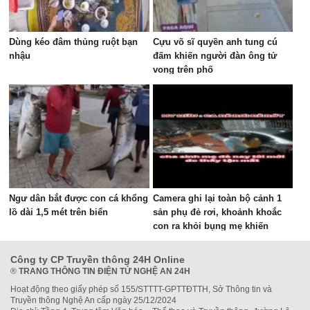
Dùng kéo đâm thủng ruột bạn
Cựu võ sĩ quyền anh tung cú
nhậu
đấm khiến người đàn ông tử
vong trên phố
Ngư dân bắt được con cá khổng
Camera ghi lại toàn bộ cảnh 1
lồ dài 1,5 mét trên biển
sản phụ đẻ rơi, khoảnh khoắc
con ra khỏi bụng mẹ khiến
nhiều người thót tim
Công ty CP Truyền thông 24H Online
®
TRANG THÔNG TIN ĐIỆN TỬ NGHỆ AN 24H
Hoạt động theo giấy phép số 155/STTTT-GPTTĐTTH, Sở Thông tin và
Truyền thông Nghệ An cấp ngày 25/12/2024