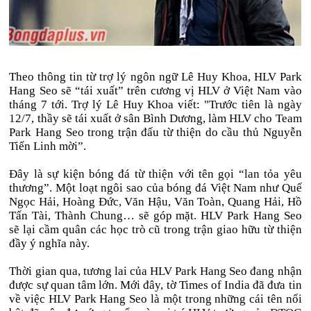
Theo thông tin từ trợ lý ngôn ngữ Lê Huy Khoa, HLV Park
Hang Seo sẽ “tái xuất” trên cương vị HLV ở Việt Nam vào
tháng 7 tới. Trợ lý Lê Huy Khoa viết: "Trước tiên là ngày
12/7, thầy sẽ tái xuất ở sân Bình Dương, làm HLV cho Team
Park Hang Seo trong trận đấu từ thiện do cầu thủ Nguyễn
Tiến Linh mời”.
Đây là sự kiện bóng đá từ thiện với tên gọi “lan tỏa yêu
thương”. Một loạt ngôi sao của bóng đá Việt Nam như Quế
Ngọc Hải, Hoàng Đức, Văn Hậu, Văn Toàn, Quang Hải, Hồ
Tấn Tài, Thành Chung… sẽ góp mặt. HLV Park Hang Seo
sẽ lại cầm quân các học trò cũ trong trận giao hữu từ thiện
đầy ý nghĩa này.
Thời gian qua, tương lai của HLV Park Hang Seo đang nhận
được sự quan tâm lớn. Mới đây, tờ Times of India đã đưa tin
về việc HLV Park Hang Seo là một trong những cái tên nổi