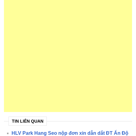
TIN LIÊN QUAN
HLV Park Hang Seo nộp đơn xin dẫn dắt ĐT Ấn Độ