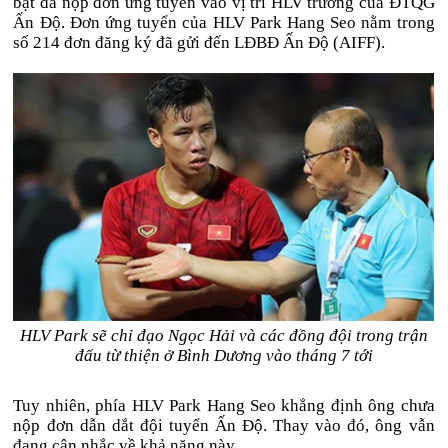
bật đã nộp đơn ứng tuyển vào vị trí HLV trưởng của ĐTQG
Ấn Độ. Đơn ứng tuyển của HLV Park Hang Seo nằm trong
số 214 đơn đăng ký đã gửi đến LĐBĐ Ấn Độ (AIFF).
HLV Park sẽ chỉ đạo Ngọc Hải và các đồng đội trong trận
đấu từ thiện ở Bình Dương vào tháng 7 tới
Tuy nhiên, phía HLV Park Hang Seo khẳng định ông chưa
nộp đơn dẫn dắt đội tuyển Ấn Độ. Thay vào đó, ông vẫn
đang cân nhắc về khả năng này.