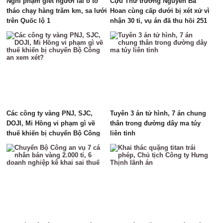
Nghi phạm giết người lái ô tô
Cựu Thứ trưởng Nguyễn Bá
tháo chạy hàng trăm km, sa lưới
Hoan cùng cấp dưới bị xét xử vì
trên Quốc lộ 1
nhận 30 tỉ, vụ án đã thu hồi 251
tỉ
Các công ty vàng PNJ, SJC,
Tuyên 3 án tử hình, 7 án chung
DOJI, Mi Hồng vi phạm gì về
thân trong đường dây ma túy
thuế khiến bị chuyển Bộ Công
liên tỉnh
an xem xét?