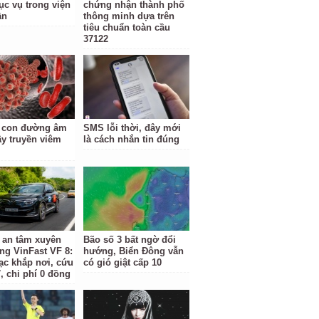
ục vụ trong viện
chứng nhận thành phố
ần
thông minh dựa trên
tiêu chuẩn toàn cầu
37122
 con đường âm
SMS lỗi thời, đây mới
ây truyền viêm
là cách nhắn tin đúng
 an tâm xuyên
Bão số 3 bất ngờ đổi
ằng VinFast VF 8:
hướng, Biển Đông vẫn
ạc khắp nơi, cứu
có gió giật cấp 10
, chi phí 0 đồng