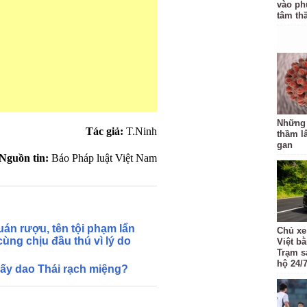
vào ph
tâm th
Những
Tác giả:
T.Ninh
thầm l
gan
Nguồn tin:
Báo Pháp luật Việt Nam
uán rượu, tên tội phạm lẩn
Chủ xe
ùng chịu đầu thú vì lý do
Việt b
Trạm s
hộ 24/7
 Lấy dao Thái rạch miệng?