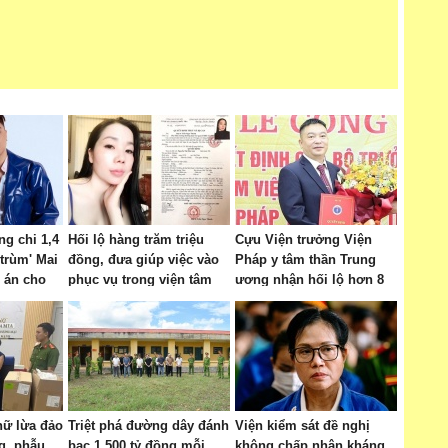
g chi 1,4
Hối lộ hàng trăm triệu
Cựu Viện trưởng Viện
 trùm' Mai
đồng, đưa giúp việc vào
Pháp y tâm thần Trung
 án cho
phục vụ trong viện tâm
ương nhận hối lộ hơn 8
thần
tỷ đồng
nữ lừa đảo
Triệt phá đường dây đánh
Viện kiểm sát đề nghị
g, phẫu
bạc 1.500 tỷ đồng mỗi
không chấp nhận kháng