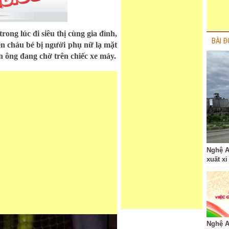
trong lúc đi siêu thị cùng gia đình,
BÀI Đ
ện cháu bé bị người phụ nữ lạ mặt
n ông đang chờ trên chiếc xe máy.
Nghệ A
xuất xi
Nghệ A