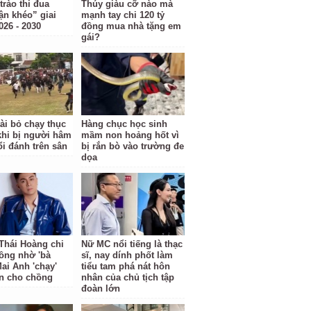
trào thi đua
Thúy giàu cỡ nào mà
ận khéo” giai
mạnh tay chi 120 tỷ
026 - 2030
đồng mua nhà tặng em
gái?
tài bỏ chạy thục
Hàng chục học sinh
hi bị người hâm
mầm non hoảng hốt vì
i đánh trên sân
bị rắn bò vào trường đe
dọa
Thái Hoàng chi
Nữ MC nổi tiếng là thạc
đồng nhờ 'bà
sĩ, nay dính phốt làm
Mai Anh 'chạy'
tiểu tam phá nát hôn
n cho chồng
nhân của chủ tịch tập
đoàn lớn