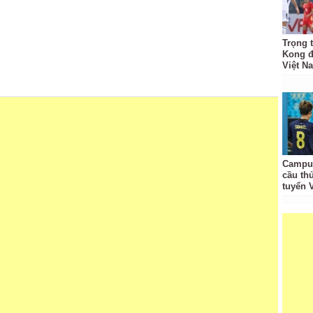
Trọng 
Kong đ
Việt N
Campuc
cầu th
tuyển 