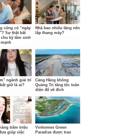
g cũng có "ngày
Nhà bao nhiêu tầng nên
"? Sự thật bất
lắp thang máy?
 chu kỳ tâm sinh
i mạnh
m" ngành giải trí
Cảng Hàng không
bắt giữ là ai?
Quảng Trị tăng tốc toàn
diện để về đích
hàng trăm triệu
Vinhomes Green
đưa giúp việc
Paradise được trao