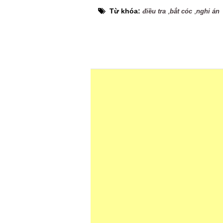
Từ khóa:
,
,
điều tra
bắt cóc
nghi án