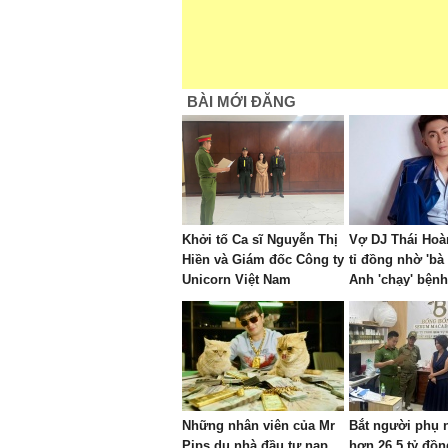
BÀI MỚI ĐĂNG
Khởi tố Ca sĩ Nguyễn Thị
Vợ DJ Thái Hoàn
Hiền và Giám đốc Công ty
tỉ đồng nhờ 'bà
Unicorn Việt Nam
Anh 'chạy' bệnh
chồng
Những nhân viên của Mr
Bắt người phụ 
Pips dụ nhà đầu tư nạp
hơn 26,5 tỷ đồn