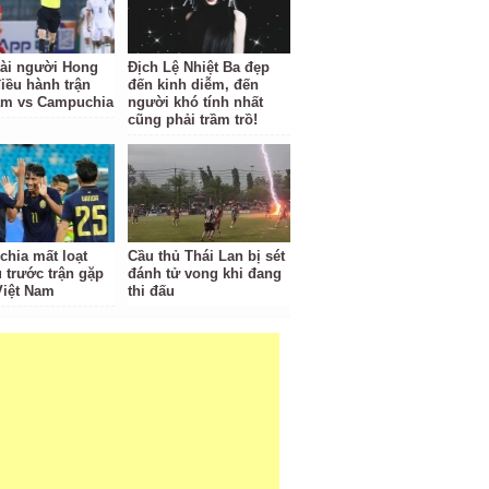
tài người Hong
Địch Lệ Nhiệt Ba đẹp
iều hành trận
đến kinh diễm, đến
am vs Campuchia
người khó tính nhất
cũng phải trầm trồ!
hia mất loạt
Cầu thủ Thái Lan bị sét
ủ trước trận gặp
đánh tử vong khi đang
Việt Nam
thi đấu