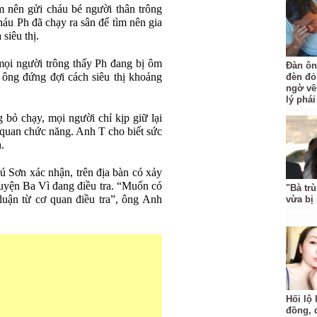
 nên gửi cháu bé người thân trông
háu Ph đã chạy ra sân để tìm nên gia
siêu thị.
 mọi người trông thấy Ph đang bị ôm
Đàn ôn
 ông đứng đợi cách siêu thị khoảng
đèn đỏ
ngờ về
lý phá
 bỏ chạy, mọi người chỉ kịp giữ lại
 quan chức năng. Anh T cho biết sức
.
Sơn xác nhận, trên địa bàn có xảy
huyện Ba Vì đang điều tra. “Muốn có
"Bà trù
 luận từ cơ quan điều tra”, ông Anh
vừa bị 
Hối lộ 
đồng, 