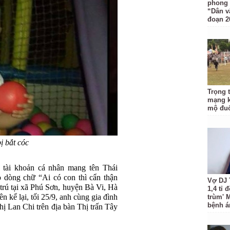
phong 
“Dân v
đoạn 2
Trọng 
mạng k
mộ đuổ
ị bắt cóc
tài khoản cá nhân mang tên Thái
o dòng chữ “Ai có con thì cẩn thận
Vợ DJ 
 trú tại xã Phú Sơn, huyện Bà Vi, Hà
1,4 tỉ 
ên kể lại, tối 25/9, anh cùng gia đình
trùm' 
bệnh á
thị Lan Chi trên địa bàn Thị trấn Tây