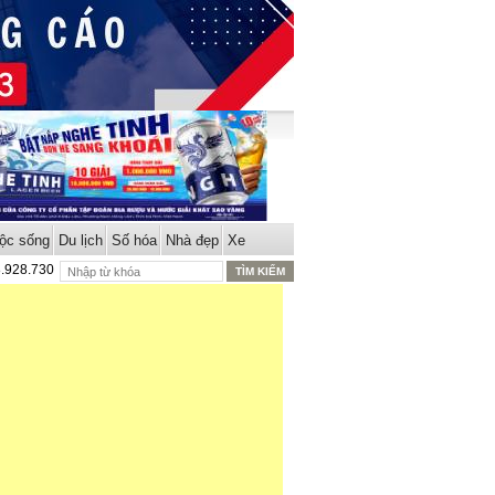
ộc sống
Du lịch
Số hóa
Nhà đẹp
Xe
8.928.730