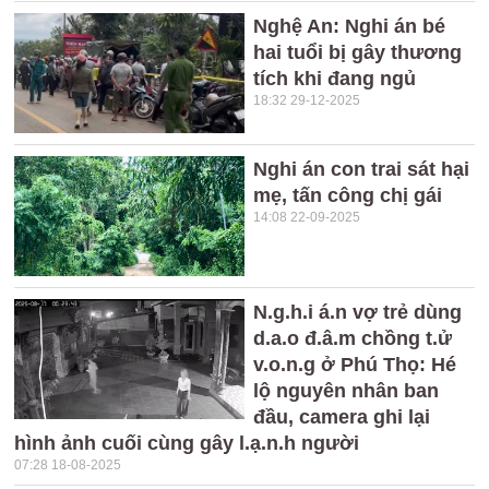
Nghệ An: Nghi án bé
hai tuổi bị gây thương
tích khi đang ngủ
18:32 29-12-2025
Nghi án con trai sát hại
mẹ, tấn công chị gái
14:08 22-09-2025
N.g.h.i á.n vợ trẻ dùng
d.a.o đ.â.m chồng t.ử
v.o.n.g ở Phú Thọ: Hé
lộ nguyên nhân ban
đầu, camera ghi lại
hình ảnh cuối cùng gây l.ạ.n.h người
07:28 18-08-2025