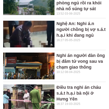
phòng ngủ rồi ra khỏi
nhà nổ súng tự sát
13:52 03-06-2025
Nghệ An: Nghi á.n
người chồng bị vợ s.á.t
h.ạ.i khi đang ngủ
16:27 05-05-2025
Nghi án người đàn ông
bị đâm tử vong sau va
chạm giao thông
10:12 08-04-2025
Điều tra nghi án cháu
s.á.t h.ạ.i bà nội ở
Hưng Yên
16:37 19-03-2025