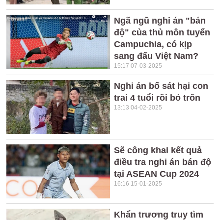
Ngã ngũ nghi án "bán
độ" của thủ môn tuyển
Campuchia, có kịp
sang đấu Việt Nam?
15:17 07-03-2025
Nghi án bố sát hại con
trai 4 tuổi rồi bỏ trốn
13:13 04-02-2025
Sẽ công khai kết quả
điều tra nghi án bán độ
tại ASEAN Cup 2024
16:16 15-01-2025
Khẩn trương truy tìm