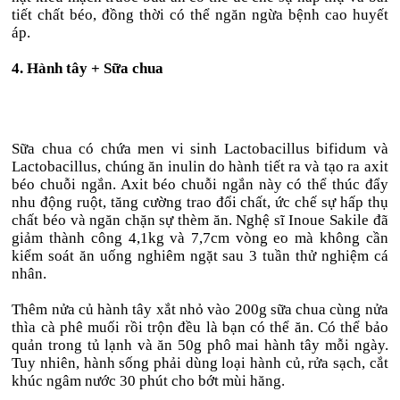
tiết chất béo, đồng thời có thể ngăn ngừa bệnh cao huyết
áp.
4. Hành tây + Sữa chua
Sữa chua có chứa men vi sinh Lactobacillus bifidum và
Lactobacillus, chúng ăn inulin do hành tiết ra và tạo ra axit
béo chuỗi ngắn. Axit béo chuỗi ngắn này có thể thúc đẩy
nhu động ruột, tăng cường trao đổi chất, ức chế sự hấp thụ
chất béo và ngăn chặn sự thèm ăn. Nghệ sĩ Inoue Sakile đã
giảm thành công 4,1kg và 7,7cm vòng eo mà không cần
kiểm soát ăn uống nghiêm ngặt sau 3 tuần thử nghiệm cá
nhân.
Thêm nửa củ hành tây xắt nhỏ vào 200g sữa chua cùng nửa
thìa cà phê muối rồi trộn đều là bạn có thể ăn. Có thể bảo
quản trong tủ lạnh và ăn 50g phô mai hành tây mỗi ngày.
Tuy nhiên, hành sống phải dùng loại hành củ, rửa sạch, cắt
khúc ngâm nước 30 phút cho bớt mùi hăng.