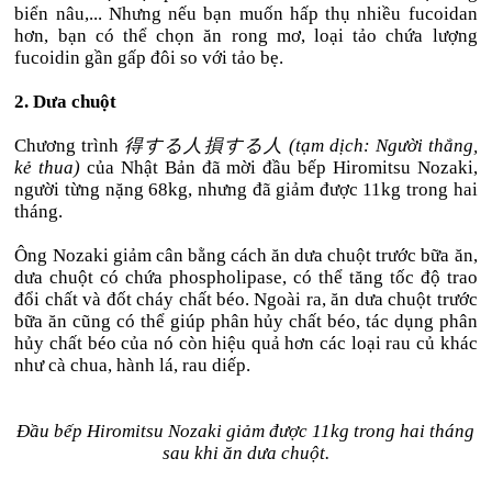
biển nâu,... Nhưng nếu bạn muốn hấp thụ nhiều fucoidan
hơn, bạn có thể chọn ăn rong mơ, loại tảo chứa lượng
fucoidin gần gấp đôi so với tảo bẹ.
2. Dưa chuột
Chương trình
得する人損する人 (tạm dịch: Người thắng,
kẻ thua)
của Nhật Bản đã mời đầu bếp Hiromitsu Nozaki,
người từng nặng 68kg, nhưng đã giảm được 11kg trong hai
tháng.
Ông Nozaki giảm cân bằng cách ăn dưa chuột trước bữa ăn,
dưa chuột có chứa phospholipase, có thể tăng tốc độ trao
đổi chất và đốt cháy chất béo. Ngoài ra, ăn dưa chuột trước
bữa ăn cũng có thể giúp phân hủy chất béo, tác dụng phân
hủy chất béo của nó còn hiệu quả hơn các loại rau củ khác
như cà chua, hành lá, rau diếp.
Đầu bếp Hiromitsu Nozaki giảm được 11kg trong hai tháng
sau khi ăn dưa chuột.