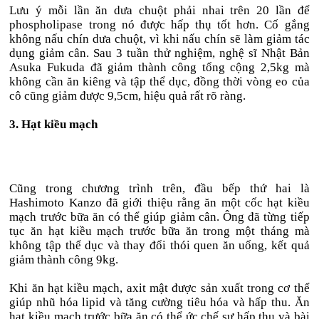
Lưu ý mỗi lần ăn dưa chuột phải nhai trên 20 lần để
phospholipase trong nó được hấp thụ tốt hơn. Cố gắng
không nấu chín dưa chuột, vì khi nấu chín sẽ làm giảm tác
dụng giảm cân. Sau 3 tuần thử nghiệm, nghệ sĩ Nhật Bản
Asuka Fukuda đã giảm thành công tổng cộng 2,5kg mà
không cần ăn kiêng và tập thể dục, đồng thời vòng eo của
cô cũng giảm được 9,5cm, hiệu quả rất rõ ràng.
3. Hạt kiều mạch
Cũng trong chương trình trên, đầu bếp thứ hai là
Hashimoto Kanzo đã giới thiệu rằng ăn một cốc hạt kiều
mạch trước bữa ăn có thể giúp giảm cân. Ông đã từng tiếp
tục ăn hạt kiều mạch trước bữa ăn trong một tháng mà
không tập thể dục và thay đổi thói quen ăn uống, kết quả
giảm thành công 9kg.
Khi ăn hạt kiều mạch, axit mật được sản xuất trong cơ thể
giúp nhũ hóa lipid và tăng cường tiêu hóa và hấp thu. Ăn
hạt kiều mạch trước bữa ăn có thể ức chế sự hấp thụ và bài