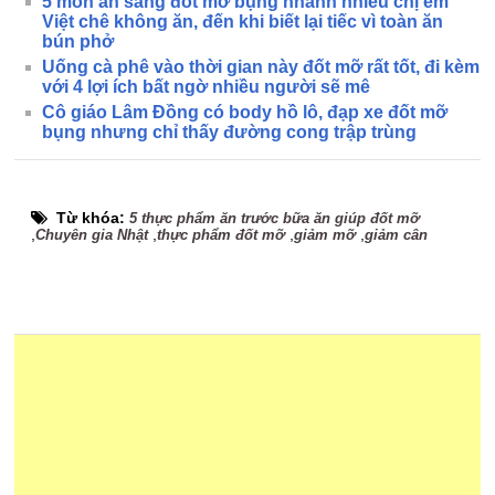
5 món ăn sáng đốt mỡ bụng nhanh nhiều chị em
Việt chê không ăn, đến khi biết lại tiếc vì toàn ăn
bún phở
Uống cà phê vào thời gian này đốt mỡ rất tốt, đi kèm
với 4 lợi ích bất ngờ nhiều người sẽ mê
Cô giáo Lâm Đồng có body hồ lô, đạp xe đốt mỡ
bụng nhưng chỉ thấy đường cong trập trùng
Từ khóa:
5 thực phẩm ăn trước bữa ăn giúp đốt mỡ
,
,
,
,
Chuyên gia Nhật
thực phẩm đốt mỡ
giảm mỡ
giảm cân