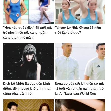
"Hoa hậu quốc dân” 48 tuổi mà
Tại sao Lý Nhã Kỳ sau 37 năm
trẻ như thiếu nữ, càng ngắm
mới tập thể dục?
càng thêm mê mẩn!
Địch Lệ Nhiệt Ba đẹp đến kinh
Ronaldo gây sốt khi diện sơ mi,
diễm, đến người khó tính nhất
41 tuổi vẫn chuẩn nam thần, trở
cũng phải trầm trồ!
lại Al-Nassr sau World Cup