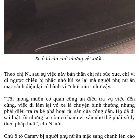
Xe ô tô chi chít những vệt xước.
Theo chị N., sau sự việc này bản thân chị rất bức xúc, chỉ vì
đi ngược chiều bị nhắc nhở lùi xe lại mà người phụ nữ ăn
mặc sành điệu lại có hành vi “chơi xấu” như vậy.
“Tôi mong muốn cơ quan công an điều tra vụ việc đến
cùng, việc đi làm lại vỏ xe là chuyện bình thường nhưng
phải điều tra ra kẻ phá hoại tài sản của công dân. Họ đã đi
sai luật rồi nhưng lại còn có hành vi xấu như thế phải xử lý
theo pháp luật”, chị N. nói.
Chủ ô tô Camry bị người phụ nữ ăn mặc sang chảnh lén cào