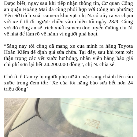
Được biết, ngay sau khi tiếp nhận thông tin, Cơ quan Công
an quận Hoàng Mai đã cùng phối hợp với Công an phường
Yên Sở trích xuất camera khu vực chị N. có xảy ra va chạm
với xe ô tô đi ngược chiều vào chiều tối ngày 28/9. Cùng
với đó công an sẽ trích xuất camera dọc tuyến đường chị N.
về nhà để làm rõ về hành vi người phá hoại.
“Sáng nay tôi cũng đã mang xe của mình ra hãng Toyota
Hoàn Kiếm để định giá sửa chữa. Tại đây, sau khi xem xét
thận trọng các vết xước hư hỏng, nhân viên hãng báo giá
chi phí sơn lại hết 24.200.000 đồng”, chị N. chia sẻ.
Chủ ô tô Camry bị người phụ nữ ăn mặc sang chảnh lén cào
xước trong đem tối: ‘Xe của tôi hãng báo sửa hết hơn 24
triệu đồng’