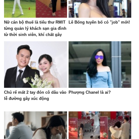
Nữ cán bộ thuế là tiểu thư RMIT
Lê Bống tuyên bố có "job" mới!
từng quản lý khách sạn gia đình
từ thời sinh viên, khí chất gây
chú ý trên sân golf
Chú rể mất 2 tay đón cô dâu vào
Phượng Chanel là ai?
lễ đường gây xúc động