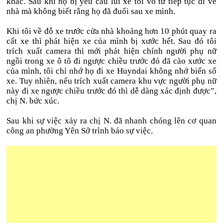
khác. Sau khi họ bị yêu cầu lùi xe tôi vô tư tiếp tục đi về
nhà mà không biết rằng họ đã đuổi sau xe mình.
Khi tôi về đỗ xe trước cửa nhà khoảng hơn 10 phút quay ra
cất xe thì phát hiện xe của mình bị xước hết. Sau đó tôi
trích xuất camera thì mới phát hiện chính người phụ nữ
ngồi trong xe ô tô đi ngược chiều trước đó đã cào xước xe
của mình, tôi chỉ nhớ họ đi xe Huyndai không nhớ biển số
xe. Tuy nhiên, nếu trích xuất camera khu vực người phụ nữ
này đi xe ngược chiều trước đó thì dễ dàng xác định được”,
chị N. bức xúc.
Sau khi sự việc xảy ra chị N. đã nhanh chóng lên cơ quan
công an phường Yên Sở trình báo sự việc.