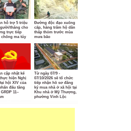
 hỗ trợ 5 triệu
Đường độc đạo xuống
gười/tháng cho
cấp, hàng trăm hộ dân
ng trực tiếp
thấp thỏm trước mùa
 chống ma túy
mưa bão
n cập nhật kế
Từ ngày 07/9 -
thực hiện Nghị
07/10/2026 sẽ tổ chức
Đại hội XIV của
tiếp nhận hồ sơ đăng
phấn đấu tăng
ký mua nhà ở xã hội tại
 GRDP 11–
Khu nhà ở Mỹ Thượng,
ăm
phường Vinh Lộc