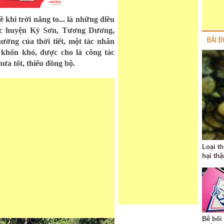
 khi trời nắng to... là những điều
các huyện Kỳ Sơn, Tương Dương,
BÀI Đ
ờng của thời tiết, một tác nhân
 khốn khó, được cho là công tác
ưa tốt, thiếu đồng bộ.
Loại t
hại thậ
Bê bối