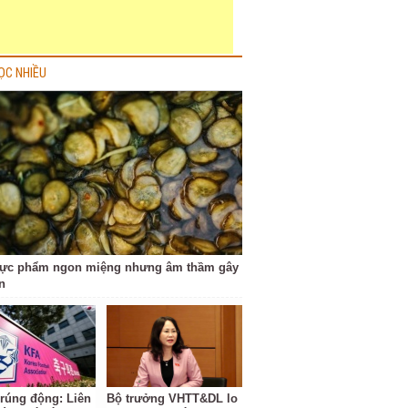
ỌC NHIỀU
hực phẩm ngon miệng nhưng âm thầm gây
n
 rúng động: Liên
Bộ trưởng VHTT&DL lo