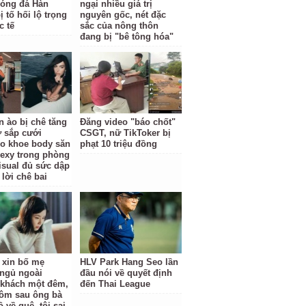
óng đá Hàn
ngại nhiều giá trị
 tố hối lộ trọng
nguyên gốc, nét đặc
c tế
sắc của nông thôn
đang bị "bê tông hóa"
n ào bị chê tăng
Đăng video "báo chốt"
ợ sắp cưới
CSGT, nữ TikToker bị
o khoe body săn
phạt 10 triệu đồng
sexy trong phòng
isual đủ sức dập
 lời chê bai
ỉ xin bố mẹ
HLV Park Hang Seo lần
ngủ ngoài
đầu nói về quyết định
khách một đêm,
đến Thai League
ôm sau ông bà
 về quê, tôi sai