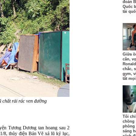
đoàn B
Quốc bị
tài quố
Giữa ồ
cân, v
Ronald
chắc, 
gym, v
tắt mọi
 chất rải rác ven đường
Tôi ch
chồng 
phòng 
yện Tương Dương tan hoang sau 2
sáng h
31/8, thủy điện Bản Vẽ xả lũ kỷ lục,
xách đồ