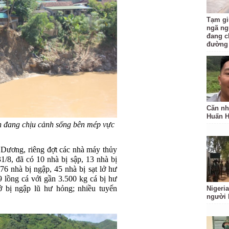
Tạm gi
ngã ng
đang c
đường
Căn nh
Huấn 
ân đang chịu cảnh sống bên mép vực
ương, riêng đợt các nhà máy thủy
31/8, đã có 10 nhà bị sập, 13 nhà bị
176 nhà bị ngập, 45 nhà bị sạt lở hư
 lồng cá với gần 3.500 kg cá bị hư
sở bị ngập lũ hư hỏng; nhiều tuyến
Nigeria
người 