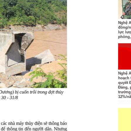
Nghệ An
đồng/n
lực lượ
phòng,
Nghệ A
hoạch 
quyết 
Đảng, 
ơng) bị cuốn trôi trong đợt thủy
trưởng
12%/n
 30 - 31/8
a các nhà máy thủy điện sẽ thông báo
 để thông tin đến người dân. Nhưng