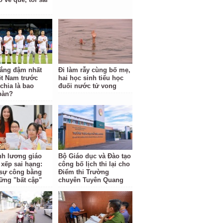
hắng đậm nhất
Đi làm rẫy cùng bố mẹ,
ệt Nam trước
hai học sinh tiểu học
hia là bao
đuối nước tử vong
bàn?
ĩnh lương giáo
Bộ Giáo dục và Đào tạo
 xếp sai hạng:
công bố lịch thi lại cho
i sự công bằng
Điểm thi Trường
ững "bất cập"
chuyên Tuyên Quang