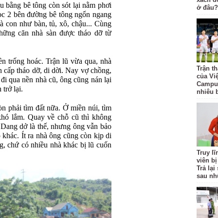
u bằng bê tông còn sót lại nằm phơi
ở đâu?
dọc 2 bên đường bê tông ngổn ngang
à con như bàn, tủ, xô, chậu... Cùng
những căn nhà sàn được tháo dỡ từ
n trống hoác. Trận lũ vừa qua, nhà
Trận t
n cấp tháo dỡ, di dời. Nay vợ chồng,
của Vi
đi qua nền nhà cũ, ông cũng nán lại
Campuc
trở lại.
nhiêu 
òn phải tìm đất nữa. Ở miền núi, tìm
hó lắm. Quay về chỗ cũ thì không
 Dang dở là thế, nhưng ông vẫn bảo
khác. Ít ra nhà ông cũng còn kịp di
ng, chứ có nhiều nhà khác bị lũ cuốn
Truy l
viên bị
Trả lạ
sau nh