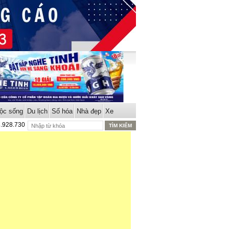
ộc sống
Du lịch
Số hóa
Nhà đẹp
Xe
8.928.730