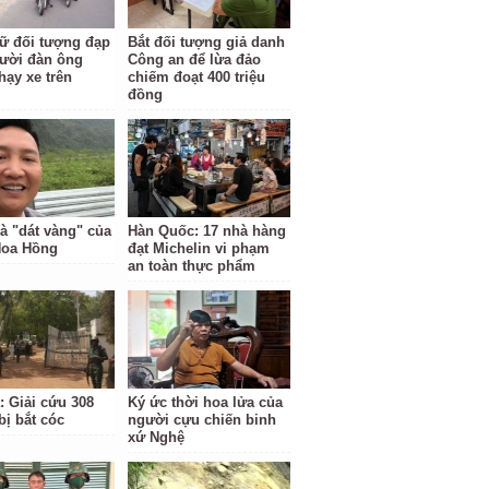
ữ đối tượng đạp
Bắt đối tượng giả danh
ười đàn ông
Công an để lừa đảo
hạy xe trên
chiếm đoạt 400 triệu
đồng
à "dát vàng" của
Hàn Quốc: 17 nhà hàng
Hoa Hồng
đạt Michelin vi phạm
an toàn thực phẩm
: Giải cứu 308
Ký ức thời hoa lửa của
bị bắt cóc
người cựu chiến binh
xứ Nghệ