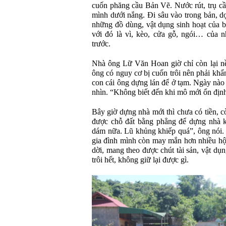
cuốn phăng cầu Bản Vẽ. Nước rút, trụ cầ
mình dưới nắng. Đi sâu vào trong bản, 
những đồ dùng, vật dụng sinh hoạt của b
với đó là vì, kèo, cửa gỗ, ngói… của 
trước.
Nhà ông Lữ Văn Hoan giờ chỉ còn lại nề
ông có nguy cơ bị cuốn trôi nên phải khẩ
con cái ông dựng lán để ở tạm. Ngày nào 
nhìn. “Không biết đến khi mô mới ổn định 
Bây giờ dựng nhà mới thì chưa có tiền, c
được chỗ đất bằng phẳng để dựng nhà k
dám nữa. Lũ khủng khiếp quá”, ông nói.
gia đình mình còn may mắn hơn nhiều hộ 
dời, mang theo được chút tài sản, vật dụ
trôi hết, không giữ lại được gì.