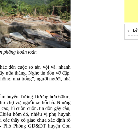
Lê
an phẳng hoàn toàn
hắc đến cuộc sơ tán vội vã, nhanh
đây nửa tháng. Nghe tin đồn vỡ đập,
 không, nhà trống”, người người, nhà
g tâm huyện Tương Dương hơn 60km,
 như chợ vỡ, người xe hối hả. Nhưng
cao, lũ cuồn cuộn, tin đồn gãy cầu,
 Chiều hôm đó, nhiều vị phụ huynh
i các thầy cô giáo chưa xác định rõ
uệ - Phó Phòng GD&ĐT huyện Con