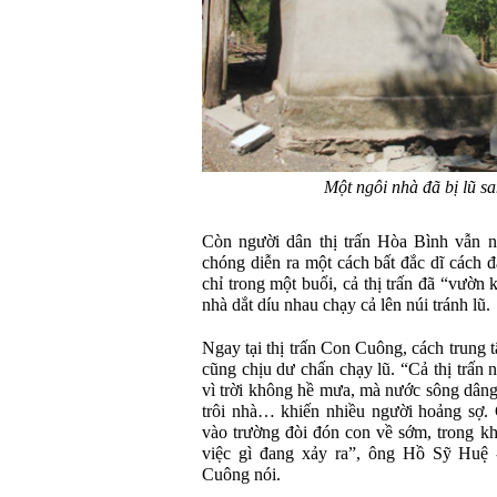
Một ngôi nhà đã bị lũ s
Còn người dân thị trấn Hòa Bình vẫn n
chóng diễn ra một cách bất đắc dĩ cách 
chỉ trong một buổi, cả thị trấn đã “vườn
nhà dắt díu nhau chạy cả lên núi tránh lũ.
Ngay tại thị trấn Con Cuông, cách trun
cũng chịu dư chấn chạy lũ. “Cả thị trấn
vì trời không hề mưa, mà nước sông dâng 
trôi nhà… khiến nhiều người hoảng sợ.
vào trường đòi đón con về sớm, trong kh
việc gì đang xảy ra”, ông Hồ Sỹ H
Cuông nói.