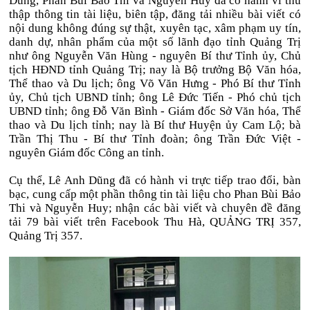
Dũng, Phan Bùi Bảo Thi và Nguyễn Huy đã có hành vi thu
thập thông tin tài liệu, biên tập, đăng tải nhiều bài viết có
nội dung không đúng sự thật, xuyên tạc, xâm phạm uy tín,
danh dự, nhân phẩm của một số lãnh đạo tỉnh Quảng Trị
như ông Nguyễn Văn Hùng - nguyên Bí thư Tỉnh ủy, Chủ
tịch HĐND tỉnh Quảng Trị; nay là Bộ trưởng Bộ Văn hóa,
Thể thao và Du lịch; ông Võ Văn Hưng - Phó Bí thư Tỉnh
ủy, Chủ tịch UBND tỉnh; ông Lê Đức Tiến - Phó chủ tịch
UBND tỉnh; ông Đỗ Văn Bình - Giám đốc Sở Văn hóa, Thể
thao và Du lịch tỉnh; nay là Bí thư Huyện ủy Cam Lộ; bà
Trần Thị Thu - Bí thư Tỉnh đoàn; ông Trần Đức Việt -
nguyên Giám đốc Công an tỉnh.
Cụ thể, Lê Anh Dũng đã có hành vi trực tiếp trao đổi, bàn
bạc, cung cấp một phần thông tin tài liệu cho Phan Bùi Bảo
Thi và Nguyễn Huy; nhận các bài viết và chuyên đề đăng
tải 79 bài viết trên Facebook Thu Hà, QUẢNG TRỊ 357,
Quảng Trị 357.