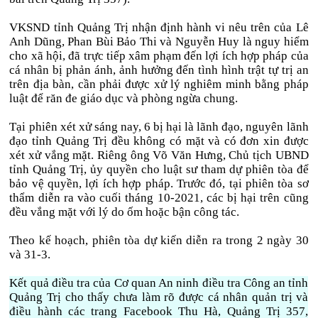
VKSND tỉnh Quảng Trị nhận định hành vi nêu trên của Lê
Anh Dũng, Phan Bùi Bảo Thi và Nguyễn Huy là nguy hiểm
cho xã hội, đã trực tiếp xâm phạm đến lợi ích hợp pháp của
cá nhân bị phản ánh, ảnh hưởng đến tình hình trật tự trị an
trên địa bàn, cần phải được xử lý nghiêm minh bằng pháp
luật để răn đe giáo dục và phòng ngừa chung.
Tại phiên xét xử sáng nay, 6 bị hại là lãnh đạo, nguyên lãnh
đạo tỉnh Quảng Trị đều không có mặt và có đơn xin được
xét xử vắng mặt. Riêng ông Võ Văn Hưng, Chủ tịch UBND
tỉnh Quảng Trị, ủy quyền cho luật sư tham dự phiên tòa để
bảo vệ quyền, lợi ích hợp pháp. Trước đó, tại phiên tòa sơ
thẩm diễn ra vào cuối tháng 10-2021, các bị hại trên cũng
đều vắng mặt với lý do ốm hoặc bận công tác.
Theo kế hoạch, phiên tòa dự kiến diễn ra trong 2 ngày 30
và 31-3.
Kết quả điều tra của Cơ quan An ninh điều tra Công an tỉnh
Quảng Trị cho thấy chưa làm rõ được cá nhân quản trị và
điều hành các trang Facebook Thu Hà, Quảng Trị 357,