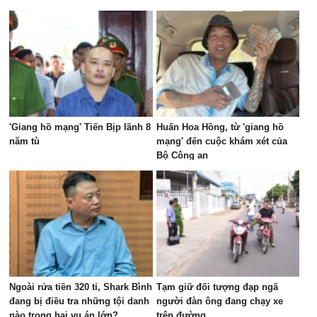
'Giang hồ mạng' Tiến Bịp lãnh 8
Huấn Hoa Hồng, từ 'giang hồ
năm tù
mạng' đến cuộc khám xét của
Bộ Công an
Ngoài rửa tiền 320 tỉ, Shark Bình
Tạm giữ đối tượng đạp ngã
đang bị điều tra những tội danh
người đàn ông đang chạy xe
nào trong hai vụ án lớn?
trên đường