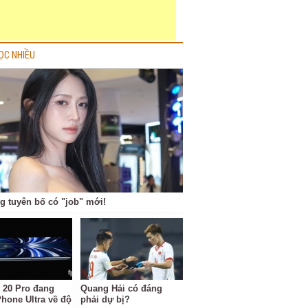
ỌC NHIỀU
g tuyên bố có "job" mới!
 20 Pro đang
Quang Hải có đáng
Phone Ultra về độ
phải dự bị?