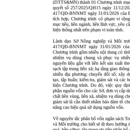
(DTTS&MN) thành 01 Chương trình mục t
quyết số 257/2025/QH15 ngày 11/12/20
417/QĐ-BNNMT ngày 31/01/2026 của Bộ
tích hợp, Chương trình có phạm vi rộn
mục tiêu, liên ngành, liên lĩnh vực, yêu c
hiện thống nhất trên phạm vi toàn tỉnh.
Lãnh đạo Sở Nông nghiệp và Môi trườ
417/QĐ-BNNMT ngày 31/01/2026 của 
Chương trình gồm nhiều nội dung có tính 
nhiệm vụ dùng chung và phục vụ nhiều
nguyên liệu gắn với liên kết sản xuất the
sạch tập trung liên xã; hạ tầng giao thông
nhiều địa phương; chuyển đổi số; xây d
tạo, tập huấn; kiểm tra, giám sát và các
hiện Chương trình. Do đó, việc quy địn
phần nguồn vốn cho các Sở, đơn vị cấp tỉ
chất liên vùng, liên xã, nhiệm vụ dùng ch
giám sát là cần thiết nhằm bảo đảm tổ ch
nâng cao hiệu quả sử dụng nguồn vốn.
Về nguyên tắc phân bổ vốn ngân sách Tr
và Môi trường cho biết sẽ đi theo hướng đ
quả, bền vững; tập trung ưu tiên phân bổ