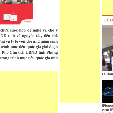
BÀI Đ
 chức cuộc họp để nghe và cho ý
D tỉnh về nguyên tắc, tiêu chí,
g và tỷ lệ vốn đối ứng ngân sách
rình mục tiêu quốc gia giai đoạn
n. Phó Chủ tịch UBND tỉnh Phùng
ng trình mục tiêu quốc gia tỉnh
Lê Bốn
iPhone
vượt i