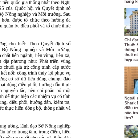
hàng k
iêu quốc gia thống nhất theo Nghị
25 của Quốc hội và Quyết định số
 Nông nghiệp và Môi trường. Sau
g hơn, được tổ chức theo hướng đa
ầu quản lý, điều phối và tổ chức thực
Chỉ đạ
ng cho biết: Theo Quyết định số
Thuế: 
Bộ Nông nghiệp và Môi trường,
thông 
thuế n
chất liên ngành, liên vùng, liên xã,
hợp sa
 địa phương như: Phát triển vùng
o chuỗi giá trị; công trình cấp nước
 kết nối; công trình thủy lợi phục vụ
ựng cơ sở dữ liệu dùng chung; đào
 hoạt động điều phối, hướng dẫn thực
h nguyên tắc, tiêu chí phân bổ một
nh để thực hiện các nhiệm vụ có tính
Ngoài r
ung, điều phối, hướng dẫn, kiểm tra,
Shark 
ức thực hiện đồng bộ, thống nhất và
điều t
nào tr
lớn?
ung ương, lãnh đạo Sở Nông nghiệp
ầu tư có trọng tâm, trọng điểm, hiệu
 ở mức cao nhất cho các xã, thôn đặc