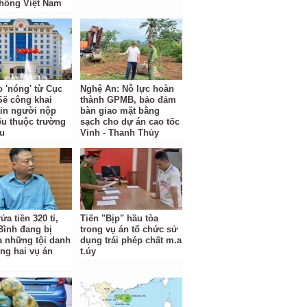
hông Việt Nam
o 'nóng' từ Cục
Nghệ An: Nỗ lực hoàn
Sẽ công khai
thành GPMB, bảo đảm
tin người nộp
bàn giao mặt bằng
ếu thuộc trường
sạch cho dự án cao tốc
u
Vinh - Thanh Thủy
ửa tiền 320 tỉ,
Tiến "Bịp" hầu tòa
Bình đang bị
trong vụ án tổ chức sử
ra những tội danh
dụng trái phép chất m.a
ong hai vụ án
t.úy