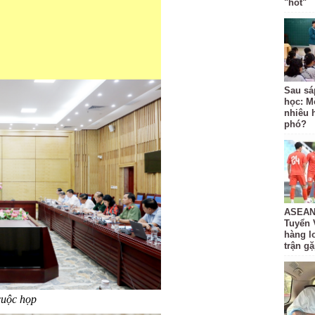
"hot"
Sau sá
học: M
nhiêu 
phó?
ASEAN 
Tuyển 
hàng lo
trận g
cuộc họp