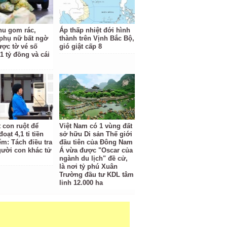
hu gom rác,
Áp thấp nhiệt đới hình
phụ nữ bất ngờ
thành trên Vịnh Bắc Bộ,
ược tờ vé số
gió giật cấp 8
1 tỷ đồng và cái
t con ruột để
Việt Nam có 1 vùng đất
oạt 4,1 tỉ tiền
sở hữu Di sản Thế giới
ểm: Tách điều tra
đầu tiên của Đông Nam
gười con khác tử
Á vừa được "Oscar của
ngành du lịch" đề cử,
là nơi tỷ phú Xuân
Trường đầu tư KDL tâm
linh 12.000 ha