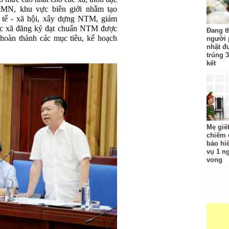
MN, khu vực biên giới nhằm tạo
nh tế - xã hội, xây dựng NTM, giảm
ác xã đăng ký đạt chuẩn NTM được
Đang t
hoàn thành các mục tiêu, kế hoạch
người 
nhặt đ
trúng 3
kết
Mẹ giế
chiếm đ
bảo hi
vụ 1 n
vong