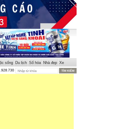
ộc sống
Du lịch
Số hóa
Nhà đẹp
Xe
8.928.730