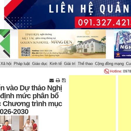
Xã hội
Pháp luật
Giáo dục
Kinh tế
Giải trí
Thể thao
Cộng đồng mạng
Cu
Hotline
: 097
ến vào Dự thảo Nghị
 định mức phân bổ
c Chương trình mục
2026-2030