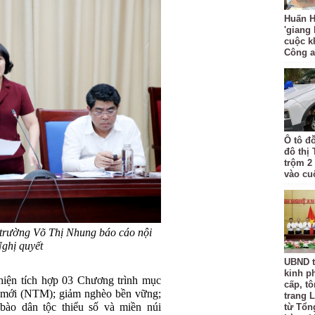
Huấn H
'giang
cuộc k
Công 
Ô tô đ
đô thị
trộm 2
vào cu
trường Võ Thị Nhung báo cáo nội
ghị quyết
UBND t
kinh p
hiện tích hợp 03 Chương trình mục
cấp, tô
 mới (NTM); giảm nghèo bền vững;
trang L
 bào dân tộc thiểu số và miền núi
từ Tổn