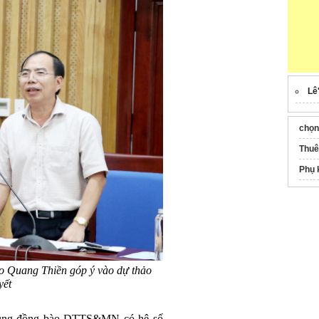
Lê
chọn
Thuê
Phụ 
Thi 
Máy 
Thi 
Hệ t
Quang Thiền góp ý vào dự thảo
Bó v
yết