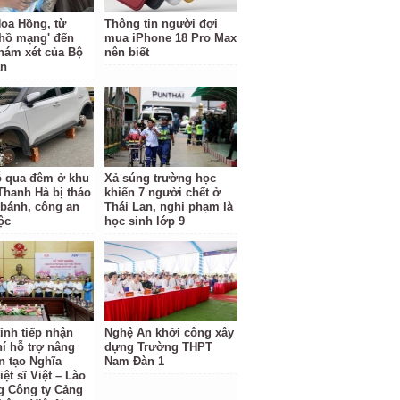
oa Hồng, từ
Thông tin người đợi
 hồ mạng' đến
mua iPhone 18 Pro Max
hám xét của Bộ
nên biết
an
ỗ qua đêm ở khu
Xả súng trường học
 Thanh Hà bị tháo
khiến 7 người chết ở
 bánh, công an
Thái Lan, nghi phạm là
ộc
học sinh lớp 9
ỉnh tiếp nhận
Nghệ An khởi công xây
hí hỗ trợ nâng
dựng Trường THPT
n tạo Nghĩa
Nam Đàn 1
iệt sĩ Việt – Lào
g Công ty Cảng