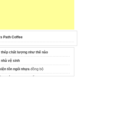
's Path Coffee
 thép chất lượng như thế nào
 nhà vệ sinh
kiện tôn ngói nhựa
đồng bộ
công
đá granito
cao cấp
phun vữa hồ xi măng
công
Gạch vỉa hè Terrazzo
giá rẻ
hống
Tưới Phun Sương
Cho cây
ỉa gang
giải pháp thành công HCM