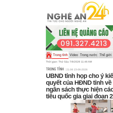
Trong tỉnh
Video
Trong nước
Thế giới
Thời gian:
Thứ Sáu 7/8/2026 11:46 AM
TRONG TỈNH
21:06 15-06-2026
UBND tỉnh họp cho ý ki
quyết của HĐND tỉnh về
ngân sách thực hiện cá
tiêu quốc gia giai đoạn 