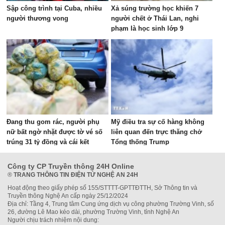
Sập công trình tại Cuba, nhiều
Xả súng trường học khiến 7
người thương vong
người chết ở Thái Lan, nghi
phạm là học sinh lớp 9
Đang thu gom rác, người phụ
Mỹ điều tra sự cố hàng không
nữ bất ngờ nhặt được tờ vé số
liên quan đến trực thăng chở
trúng 31 tỷ đồng và cái kết
Tổng thống Trump
Công ty CP Truyền thông 24H Online
®
TRANG THÔNG TIN ĐIỆN TỬ NGHỆ AN 24H
Hoạt động theo giấy phép số 155/STTTT-GPTTĐTTH, Sở Thông tin và
Truyền thông Nghệ An cấp ngày 25/12/2024
Địa chỉ: Tầng 4, Trung tâm Cung ứng dịch vụ công phường Trường Vinh, số
26, đường Lê Mao kéo dài, phường Trường Vinh, tỉnh Nghệ An
Người chịu trách nhiệm nội dung: