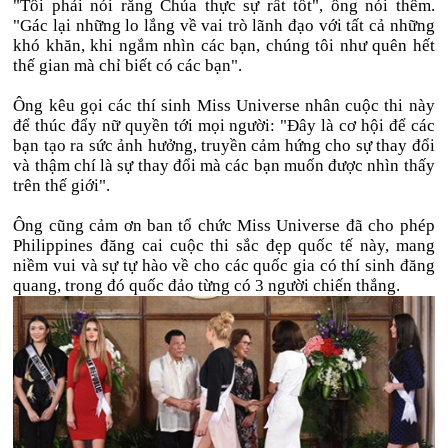
"Tôi phải nói rằng Chúa thực sự rất tốt", ông nói thêm.
"Gác lại những lo lắng về vai trò lãnh đạo với tất cả những
khó khăn, khi ngắm nhìn các bạn, chúng tôi như quên hết
thế gian mà chỉ biết có các bạn".
Ông kêu gọi các thí sinh Miss Universe nhân cuộc thi này
để thúc đẩy nữ quyền tới mọi người: "Đây là cơ hội để các
bạn tạo ra sức ảnh hưởng, truyền cảm hứng cho sự thay đổi
và thậm chí là sự thay đổi mà các bạn muốn được nhìn thấy
trên thế giới".
Ông cũng cảm ơn ban tổ chức Miss Universe đã cho phép
Philippines đăng cai cuộc thi sắc đẹp quốc tế này, mang
niềm vui và sự tự hào về cho các quốc gia có thí sinh đăng
quang, trong đó quốc đảo từng có 3 người chiến thắng.