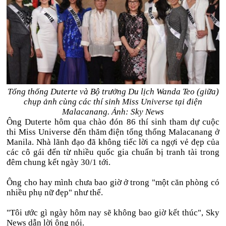
Tổng thống Duterte và Bộ trưởng Du lịch Wanda Teo (giữa)
chụp ảnh cùng các thí sinh Miss Universe tại điện
Malacanang. Ảnh: Sky News
Ông Duterte hôm qua chào đón 86 thí sinh tham dự cuộc
thi Miss Universe đến thăm điện tổng thống Malacanang ở
Manila. Nhà lãnh đạo đã không tiếc lời ca ngợi vẻ đẹp của
các cô gái đến từ nhiều quốc gia chuẩn bị tranh tài trong
đêm chung kết ngày 30/1 tới.
Ông cho hay mình chưa bao giờ ở trong "một căn phòng có
nhiều phụ nữ đẹp" như thế.
"Tôi ước gì ngày hôm nay sẽ không bao giờ kết thúc", Sky
News dẫn lời ông nói.