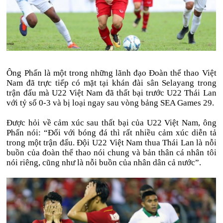
Ông Phấn là một trong những lãnh đạo Đoàn thể thao Việt
Nam đã trực tiếp có mặt tại khán đài sân Selayang trong
trận đấu mà U22 Việt Nam đã thất bại trước U22 Thái Lan
với tỷ số 0-3 và bị loại ngay sau vòng bảng SEA Games 29.
Được hỏi về cảm xúc sau thất bại của U22 Việt Nam, ông
Phấn nói: “Đối với bóng đá thì rất nhiều cảm xúc diễn tả
trong một trận đấu. Đội U22 Việt Nam thua Thái Lan là nỗi
buồn của đoàn thể thao nói chung và bản thân cá nhân tôi
nói riêng, cũng như là nỗi buồn của nhân dân cả nước”.