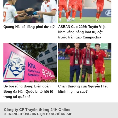
Quang Hải có đáng phải dự bị?
ASEAN Cup 2026: Tuyển Việt
Nam vắng hàng loạt trụ cột
trước trận gặp Campuchia
Bê bối rúng động: Liên đoàn
Chấn thương của Nguyễn Hiểu
Bóng đá Hàn Quốc bị tố hối lộ
Minh hiện ra sao?
trọng tài quốc tế
Công ty CP Truyền thông 24H Online
®
TRANG THÔNG TIN ĐIỆN TỬ NGHỆ AN 24H