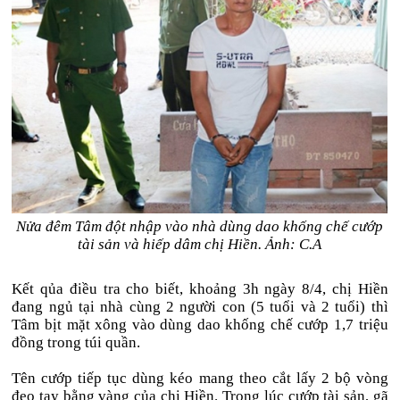
Nửa đêm Tâm đột nhập vào nhà dùng dao khống chế cướp
tài sản và hiếp dâm chị Hiền. Ảnh: C.A
Kết qủa điều tra cho biết, khoảng 3h ngày 8/4, chị Hiền
đang ngủ tại nhà cùng 2 người con (5 tuổi và 2 tuổi) thì
Tâm bịt mặt xông vào dùng dao khống chế cướp 1,7 triệu
đồng trong túi quần.
Tên cướp tiếp tục dùng kéo mang theo cắt lấy 2 bộ vòng
đeo tay bằng vàng của chị Hiền. Trong lúc cướp tài sản, gã