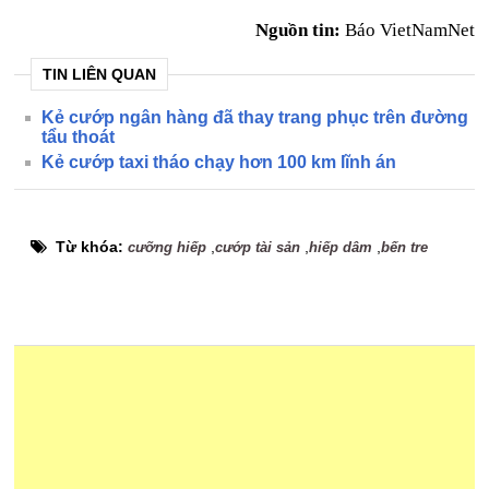
Nguồn tin:
Báo VietNamNet
TIN LIÊN QUAN
Kẻ cướp ngân hàng đã thay trang phục trên đường
tẩu thoát
Kẻ cướp taxi tháo chạy hơn 100 km lĩnh án
Từ khóa:
,
,
,
cưỡng hiếp
cướp tài sản
hiếp dâm
bến tre