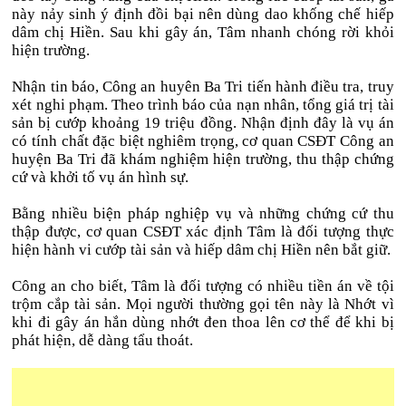
này nảy sinh ý định đồi bại nên dùng dao khống chế hiếp
dâm chị Hiền. Sau khi gây án, Tâm nhanh chóng rời khỏi
hiện trường.
Nhận tin báo, Công an huyên Ba Tri tiến hành điều tra, truy
xét nghi phạm. Theo trình báo của nạn nhân, tổng giá trị tài
sản bị cướp khoảng 19 triệu đồng. Nhận định đây là vụ án
có tính chất đặc biệt nghiêm trọng, cơ quan CSĐT Công an
huyện Ba Tri đã khám nghiệm hiện trường, thu thập chứng
cứ và khởi tố vụ án hình sự.
Bằng nhiều biện pháp nghiệp vụ và những chứng cứ thu
thập được, cơ quan CSĐT xác định Tâm là đối tượng thực
hiện hành vi cướp tài sản và hiếp dâm chị Hiền nên bắt giữ.
Công an cho biết, Tâm là đối tượng có nhiều tiền án về tội
trộm cắp tài sản. Mọi người thường gọi tên này là Nhớt vì
khi đi gây án hắn dùng nhớt đen thoa lên cơ thể để khi bị
phát hiện, dễ dàng tẩu thoát.