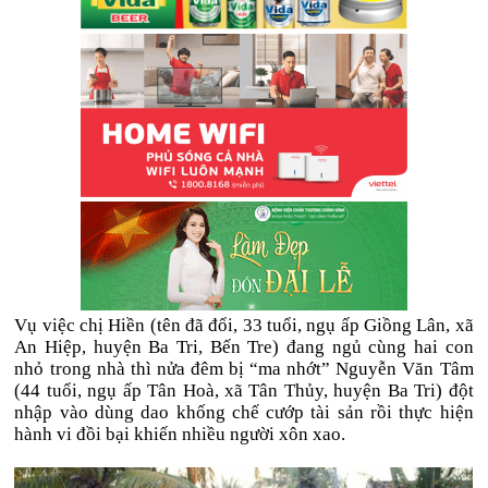
Vụ việc chị Hiền (tên đã đổi, 33 tuổi, ngụ ấp Giồng Lân, xã
An Hiệp, huyện Ba Tri, Bến Tre) đang ngủ cùng hai con
nhỏ trong nhà thì nửa đêm bị “ma nhớt” Nguyễn Văn Tâm
(44 tuổi, ngụ ấp Tân Hoà, xã Tân Thủy, huyện Ba Tri) đột
nhập vào dùng dao khống chế cướp tài sản rồi thực hiện
hành vi đồi bại khiến nhiều người xôn xao.