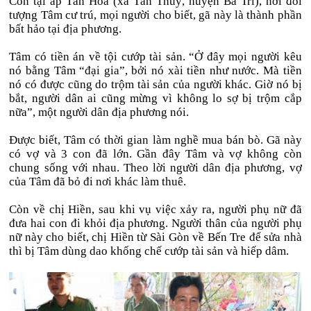
Còn tại ấp Tân Hoà (xã Tân Thuỷ, huyện Ba Tri), nơi đối
tượng Tâm cư trú, mọi người cho biết, gã này là thành phần
bất hảo tại địa phương.
Tâm có tiền án về tội cướp tài sản. “Ở đây mọi người kêu
nó bằng Tâm “đại gia”, bởi nó xài tiền như nước. Mà tiền
nó có được cũng do trộm tài sản của người khác. Giờ nó bị
bắt, người dân ai cũng mừng vì không lo sợ bị trộm cắp
nữa”, một người dân địa phương nói.
Được biết, Tâm có thời gian làm nghề mua bán bò. Gã này
có vợ và 3 con đã lớn. Gần đây Tâm và vợ không còn
chung sống với nhau. Theo lời người dân địa phương, vợ
của Tâm đã bỏ đi nơi khác làm thuê.
Còn về chị Hiền, sau khi vụ việc xảy ra, người phụ nữ đã
đưa hai con đi khỏi địa phương. Người thân của người phụ
nữ này cho biết, chị Hiền từ Sài Gòn về Bến Tre để sửa nhà
thì bị Tâm dùng dao khống chế cướp tài sản và hiếp dâm.