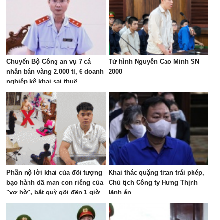
Chuyển Bộ Công an vụ 7 cá
Tử hình Nguyễn Cao Minh SN
nhân bán vàng 2.000 tỉ, 6 doanh
2000
nghiệp kê khai sai thuế
Phẫn nộ lời khai của đối tượng
Khai thác quặng titan trái phép,
bạo hành dã man con riêng của
Chủ tịch Công ty Hưng Thịnh
"vợ hờ", bắt quỳ gối đến 1 giờ
lãnh án
sáng