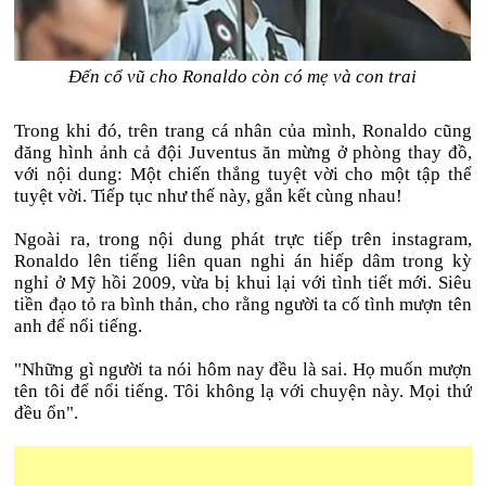
Đến cổ vũ cho Ronaldo còn có mẹ và con trai
Trong khi đó, trên trang cá nhân của mình, Ronaldo cũng
đăng hình ảnh cả đội Juventus ăn mừng ở phòng thay đồ,
với nội dung: Một chiến thắng tuyệt vời cho một tập thể
tuyệt vời. Tiếp tục như thế này, gắn kết cùng nhau!
Ngoài ra, trong nội dung phát trực tiếp trên instagram,
Ronaldo lên tiếng liên quan nghi án hiếp dâm trong kỳ
nghỉ ở Mỹ hồi 2009, vừa bị khui lại với tình tiết mới. Siêu
tiền đạo tỏ ra bình thản, cho rằng người ta cố tình mượn tên
anh để nổi tiếng.
"Những gì người ta nói hôm nay đều là sai. Họ muốn mượn
tên tôi để nổi tiếng. Tôi không lạ với chuyện này. Mọi thứ
đều ổn".