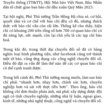
Truyền thông (TT&TT), Hội Nhà báo Việt Nam, Báo Nhân
dân tổ chức giao ban báo chí đầu xuân Quý Mão 2023.
Tại hội nghị, Phó Thủ tướng Trần Hồng Hà chia sẻ, cơ hội,
quyết tâm và cơ chế với báo chí đều có đủ, nhưng thách
thức với báo chí vẫn còn rất lớn. Thống kê cho thấy, hiện
chỉ có khoảng 200 trên tổng số hơn 700 cơ quan báo chí có
đủ năng lực, sức mạnh, còn lại chủ yếu là các tạp chí báo
hoá.
Trong khi đó, trong thời đại chuyển đổi số đã có hàng
nghìn loại hình phương tiện, như facebook cũng trở thành
một tờ báo, cũng ứng dụng các công nghệ chuyển đổi số.
Điều đó đặt ra vấn đề làm thế nào để các cơ quan báo chí
có thể cạnh tranh được.
Trong bối cảnh đó, Phó Thủ tướng mong muốn, làm sao báo
chí phải “nhanh hơn, nhạy hơn, chính xác hơn, chuyên
nghiệp hơn và sát với thực tiễn hơn”. Theo ông, báo chí
không chỉ đơn thuần phản ánh, mà phải xây dựng được đội
ngũ có tính chuyên nghiệp, những nhà lý luận, ngoại giao,
kinh tế, những nhà nghệ thuật, công nghệ và chuyển đổi số.