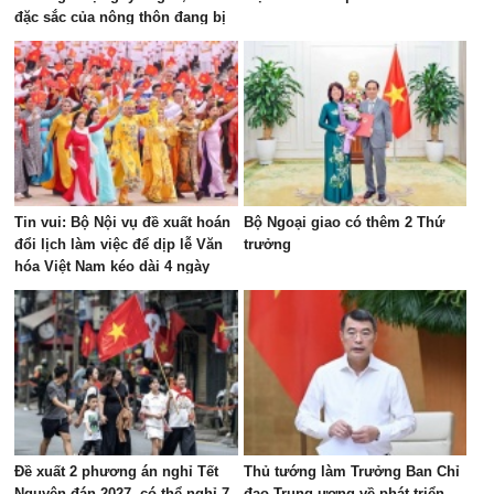
đặc sắc của nông thôn đang bị
"bê tông hóa"
Tin vui: Bộ Nội vụ đề xuất hoán
Bộ Ngoại giao có thêm 2 Thứ
đổi lịch làm việc để dịp lễ Văn
trưởng
hóa Việt Nam kéo dài 4 ngày
Đề xuất 2 phương án nghỉ Tết
Thủ tướng làm Trưởng Ban Chỉ
Nguyên đán 2027, có thể nghỉ 7
đạo Trung ương về phát triển