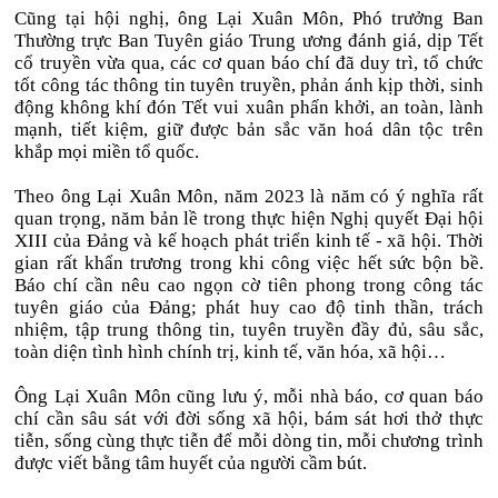
Cũng tại hội nghị, ông Lại Xuân Môn, Phó trưởng Ban
Thường trực Ban Tuyên giáo Trung ương đánh giá, dịp Tết
cổ truyền vừa qua, các cơ quan báo chí đã duy trì, tổ chức
tốt công tác thông tin tuyên truyền, phản ánh kịp thời, sinh
động không khí đón Tết vui xuân phấn khởi, an toàn, lành
mạnh, tiết kiệm, giữ được bản sắc văn hoá dân tộc trên
khắp mọi miền tổ quốc.
Theo ông Lại Xuân Môn, năm 2023 là năm có ý nghĩa rất
quan trọng, năm bản lề trong thực hiện Nghị quyết Đại hội
XIII của Đảng và kế hoạch phát triển kinh tế - xã hội. Thời
gian rất khẩn trương trong khi công việc hết sức bộn bề.
Báo chí cần nêu cao ngọn cờ tiên phong trong công tác
tuyên giáo của Đảng; phát huy cao độ tinh thần, trách
nhiệm, tập trung thông tin, tuyên truyền đầy đủ, sâu sắc,
toàn diện tình hình chính trị, kinh tế, văn hóa, xã hội…
Ông Lại Xuân Môn cũng lưu ý, mỗi nhà báo, cơ quan báo
chí cần sâu sát với đời sống xã hội, bám sát hơi thở thực
tiễn, sống cùng thực tiễn để mỗi dòng tin, mỗi chương trình
được viết bằng tâm huyết của người cầm bút.