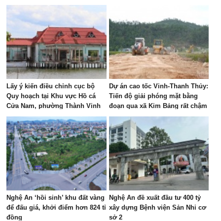
Hưng, Vinh Phú và Cửa Lò giai
đoạn 2026 – 2030
Lấy ý kiến điều chỉnh cục bộ
Dự án cao tốc Vinh-Thanh Thủy:
Quy hoạch tại Khu vực Hồ cá
Tiến độ giải phóng mặt bằng
Cửa Nam, phường Thành Vinh
đoạn qua xã Kim Bảng rất chậm
Nghệ An ‘hồi sinh’ khu đất vàng
Nghệ An đề xuất đầu tư 400 tỷ
để đấu giá, khởi điểm hơn 824 tỉ
xây dựng Bệnh viện Sản Nhi cơ
đồng
sở 2