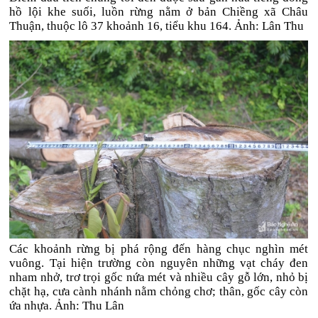
hồ lội khe suối, luồn rừng nằm ở bản Chiềng xã Châu
Thuận, thuộc lô 37 khoảnh 16, tiểu khu 164. Ảnh: Lân Thu
Các khoảnh rừng bị phá rộng đến hàng chục nghìn mét
vuông. Tại hiện trường còn nguyên những vạt cháy đen
nham nhở, trơ trọi gốc nứa mét và nhiều cây gỗ lớn, nhỏ bị
chặt hạ, cưa cành nhánh nằm chỏng chơ; thân, gốc cây còn
ứa nhựa. Ảnh: Thu Lân