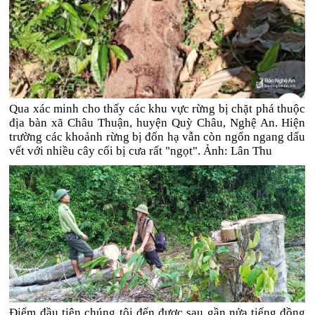
Qua xác minh cho thấy các khu vực rừng bị chặt phá thuộc
địa bàn xã Châu Thuận, huyện Quỳ Châu, Nghệ An. Hiện
trường các khoảnh rừng bị đốn hạ vẫn còn ngổn ngang dấu
vết với nhiều cây cối bị cưa rất "ngọt". Ảnh: Lân Thu
Điểm đầu tiên chúng tôi đến được sau gần nửa tiếng đồng