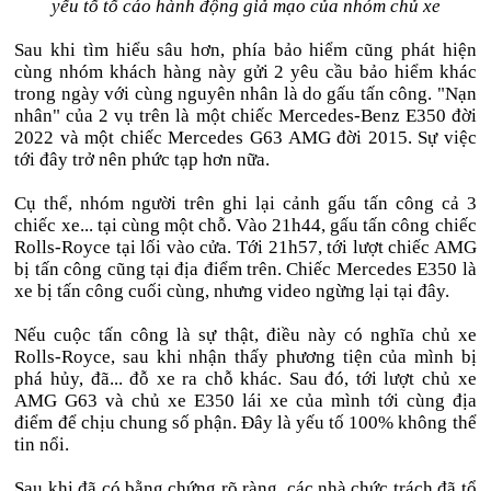
yếu tố tố cáo hành động giả mạo của nhóm chủ xe
Sau khi tìm hiểu sâu hơn, phía bảo hiểm cũng phát hiện
cùng nhóm khách hàng này gửi 2 yêu cầu bảo hiểm khác
trong ngày với cùng nguyên nhân là do gấu tấn công. "Nạn
nhân" của 2 vụ trên là một chiếc Mercedes-Benz E350 đời
2022 và một chiếc Mercedes G63 AMG đời 2015. Sự việc
tới đây trở nên phức tạp hơn nữa.
Cụ thể, nhóm người trên ghi lại cảnh gấu tấn công cả 3
chiếc xe... tại cùng một chỗ. Vào 21h44, gấu tấn công chiếc
Rolls-Royce tại lối vào cửa. Tới 21h57, tới lượt chiếc AMG
bị tấn công cũng tại địa điểm trên. Chiếc Mercedes E350 là
xe bị tấn công cuối cùng, nhưng video ngừng lại tại đây.
Nếu cuộc tấn công là sự thật, điều này có nghĩa chủ xe
Rolls-Royce, sau khi nhận thấy phương tiện của mình bị
phá hủy, đã... đỗ xe ra chỗ khác. Sau đó, tới lượt chủ xe
AMG G63 và chủ xe E350 lái xe của mình tới cùng địa
điểm để chịu chung số phận. Đây là yếu tố 100% không thể
tin nổi.
Sau khi đã có bằng chứng rõ ràng, các nhà chức trách đã tổ