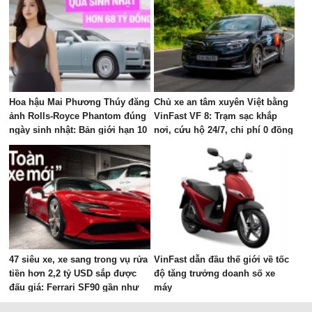
Hoa hậu Mai Phương Thúy đăng
Chủ xe an tâm xuyên Việt bằng
ảnh Rolls-Royce Phantom đúng
VinFast VF 8: Trạm sạc khắp
ngày sinh nhật: Bản giới hạn 10
nơi, cứu hộ 24/7, chi phí 0 đồng
chiếc toàn cầu, giá quy đổi gần
68 tỷ đồng
47 siêu xe, xe sang trong vụ rửa
VinFast dẫn đầu thế giới về tốc
tiền hơn 2,2 tỷ USD sắp được
độ tăng trưởng doanh số xe
đấu giá: Ferrari SF90 gần như
máy
mới, Rolls-Royce xếp hàng dài