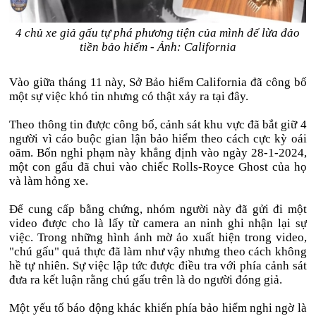
4 chủ xe giả gấu tự phá phương tiện của mình để lừa đảo
tiền bảo hiểm - Ảnh: California
Vào giữa tháng 11 này, Sở Bảo hiểm California đã công bố
một sự việc khó tin nhưng có thật xảy ra tại đây.
Theo thông tin được công bố, cảnh sát khu vực đã bắt giữ 4
người vì cáo buộc gian lận bảo hiểm theo cách cực kỳ oái
oăm. Bốn nghi phạm này khẳng định vào ngày 28-1-2024,
một con gấu đã chui vào chiếc Rolls-Royce Ghost của họ
và làm hỏng xe.
Để cung cấp bằng chứng, nhóm người này đã gửi đi một
video được cho là lấy từ camera an ninh ghi nhận lại sự
việc. Trong những hình ảnh mờ ảo xuất hiện trong video,
"chú gấu" quả thực đã làm như vậy nhưng theo cách không
hề tự nhiên. Sự việc lập tức được điều tra với phía cảnh sát
đưa ra kết luận rằng chú gấu trên là do người đóng giả.
Một yếu tố báo động khác khiến phía bảo hiểm nghi ngờ là