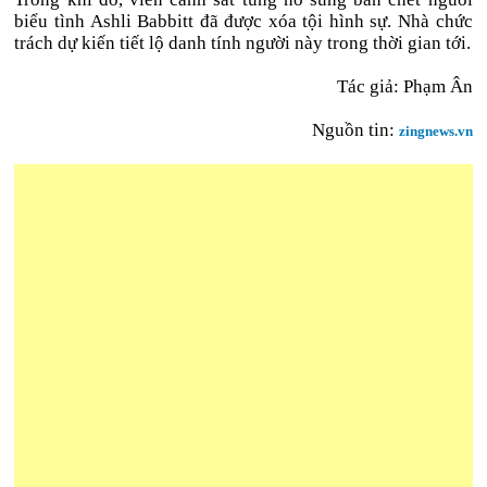
biểu tình Ashli Babbitt đã được xóa tội hình sự. Nhà chức
trách dự kiến tiết lộ danh tính người này trong thời gian tới.
Tác giả: Phạm Ân
Nguồn tin:
zingnews.vn