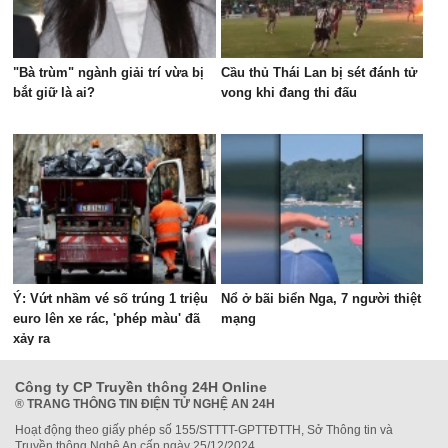
"Bà trùm" ngành giải trí vừa bị
Cầu thủ Thái Lan bị sét đánh tử
bắt giữ là ai?
vong khi đang thi đấu
Ý: Vứt nhầm vé số trúng 1 triệu
Nổ ở bãi biển Nga, 7 người thiệt
euro lên xe rác, 'phép màu' đã
mạng
xảy ra
Công ty CP Truyền thông 24H Online
®
TRANG THÔNG TIN ĐIỆN TỬ NGHỆ AN 24H
Hoạt động theo giấy phép số 155/STTTT-GPTTĐTTH, Sở Thông tin và
Truyền thông Nghệ An cấp ngày 25/12/2024