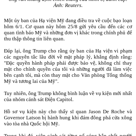
Ảnh: Reuters.
Một ủy ban của Hạ viện Mỹ đang điều tra về cuộc bạo loạn
hôm 6/1. Cơ quan này hôm 25/8 gửi yêu cầu đến các cơ
quan tình báo Mỹ và những đơn vị khác trong chính phủ để
thu thập thông tin liên quan.
Đáp lại, ông Trump cho rằng ủy ban của Hạ viện vi phạm
các nguyên tắc lâu đời về mặt pháp lý, khẳng định rằng:
"Đặc quyền hành pháp phải được bảo vệ, không chỉ thay
mặt cho chính quyền của tôi và những người đã làm việc
bên cạnh tôi, mà còn thay mặt cho Văn phòng Tổng thống
Mỹ và tương lai của Mỹ".
Tuy nhiên, ông Trump không bình luận về vụ kiện mới nhất
của nhóm cảnh sát Điện Capitol.
Hồ sơ vụ kiện này cho thấy sĩ quan Jason De Roche và
Governor Latson bị hành hung khi đám đông phá cửa xông
vào tòa nhà Quốc hội Mỹ.
Trong khi đó, viên cảnh sát từng nổ súng bắn chết người