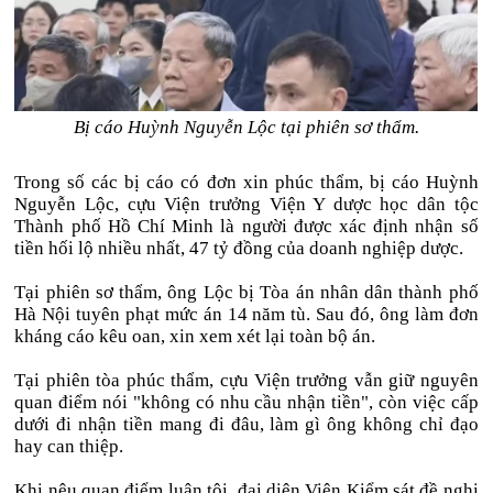
Bị cáo Huỳnh Nguyễn Lộc tại phiên sơ thẩm.
Trong số các bị cáo có đơn xin phúc thẩm, bị cáo Huỳnh
Nguyễn Lộc, cựu Viện trưởng Viện Y dược học dân tộc
Thành phố Hồ Chí Minh là người được xác định nhận số
tiền hối lộ nhiều nhất, 47 tỷ đồng của doanh nghiệp dược.
Tại phiên sơ thẩm, ông Lộc bị Tòa án nhân dân thành phố
Hà Nội tuyên phạt mức án 14 năm tù. Sau đó, ông làm đơn
kháng cáo kêu oan, xin xem xét lại toàn bộ án.
Tại phiên tòa phúc thẩm, cựu Viện trưởng vẫn giữ nguyên
quan điểm nói "không có nhu cầu nhận tiền", còn việc cấp
dưới đi nhận tiền mang đi đâu, làm gì ông không chỉ đạo
hay can thiệp.
Khi nêu quan điểm luận tội, đại diện Viện Kiểm sát đề nghị