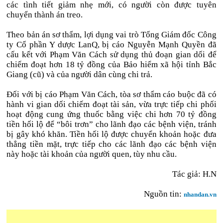
các tình tiết giảm nhẹ mới, có người còn được tuyên
chuyển thành án treo.
Theo bản án sơ thẩm, lợi dụng vai trò Tổng Giám đốc Công
ty Cổ phần Y dược LanQ, bị cáo Nguyễn Mạnh Quyền đã
cấu kết với Phạm Văn Cách sử dụng thủ đoạn gian dối để
chiếm đoạt hơn 18 tỷ đồng của Bảo hiểm xã hội tỉnh Bắc
Giang (cũ) và của người dân cùng chi trả.
Đối với bị cáo Phạm Văn Cách, tòa sơ thẩm cáo buộc đã có
hành vi gian dối chiếm đoạt tài sản, vừa trực tiếp chi phối
hoạt động cung ứng thuốc bằng việc chi hơn 70 tỷ đồng
tiền hối lộ để “bôi trơn” cho lãnh đạo các bệnh viện, tránh
bị gây khó khăn. Tiền hối lộ được chuyển khoản hoặc đưa
thẳng tiền mặt, trực tiếp cho các lãnh đạo các bệnh viện
này hoặc tài khoản của người quen, tùy nhu cầu.​
Tác giả: H.N
Nguồn tin:
nhandan.vn