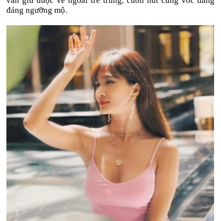
vẫn giữ được vẻ ngoài trẻ trung, cuốn hút cùng vóc dáng
đáng ngưỡng mộ.