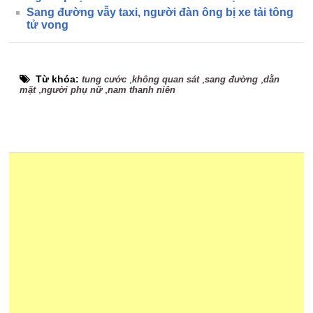
Sang đường vẫy taxi, người đàn ông bị xe tải tông
tử vong
Từ khóa:
,
,
,
tung cước
không quan sát
sang đường
dằn
,
,
mặt
người phụ nữ
nam thanh niên