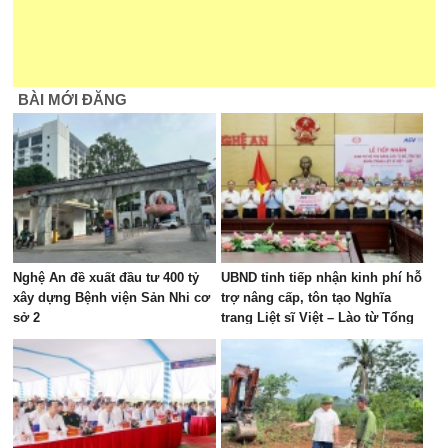
BÀI MỚI ĐĂNG
Nghệ An đề xuất đầu tư 400 tỷ
UBND tỉnh tiếp nhận kinh phí hỗ
xây dựng Bệnh viện Sản Nhi cơ
trợ nâng cấp, tôn tạo Nghĩa
sở 2
trang Liệt sĩ Việt – Lào từ Tổng
Công ty Cảng hàng không Việt
Nam