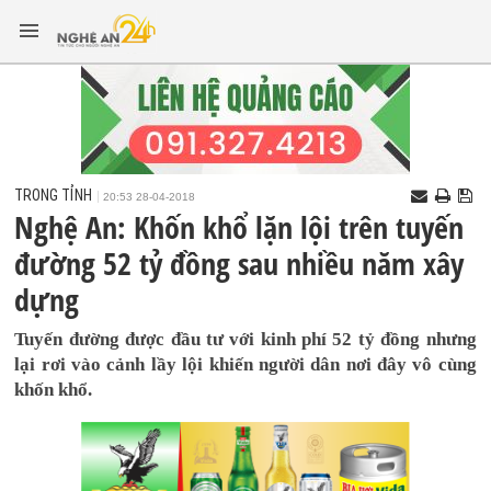
TRONG TỈNH
20:53 28-04-2018
Nghệ An: Khốn khổ lặn lội trên tuyến
đường 52 tỷ đồng sau nhiều năm xây
dựng
Tuyến đường được đầu tư với kinh phí 52 tỷ đồng nhưng
lại rơi vào cảnh lầy lội khiến người dân nơi đây vô cùng
khốn khổ.