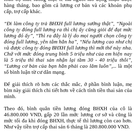
hàng tháng, bao gồm cả lương cơ bản và các khoản phụ
cấp, trợ cấp khác.
“Đi làm công ty trả BHXH full lương sướng thật”, “Ngoài
công ty đóng full lương ra thì chị ấy cũng giỏi để đạt mức
lương đó ấy”, “Thì ra đây là lý do mọi người chọn công ty
đóng full lương, yên tâm hẳn ha”, “Nếu lương cao như chị
và được công ty đóng BHXH full lương thì mới thế này nha.
Chứ với mức đóng trung bình 5 triệu như của em hiện nay
là 5 triệu thì thai sản nhận lại tầm 30 - 40 triệu thôi”,
“Lương cơ bản của bạn hẳn phải cao lắm luôn”,...
là một
số bình luận từ cư dân mạng.
Để giải thích rõ hơn các thắc mắc, ở phần bình luận, mẹ
bỉm này giải thích chi tiết hơn về cách tính tiền thai sản của
mình.
Theo đó, bình quân tiền lương đóng BHXH của cô là
46.800.000 VND, gấp 20 lần mức lương cơ sở và cũng là
mức tối đa khi đóng BHXH, thực tế thì lương còn cao hơn.
Như vậy tiền trợ cấp thai sản 6 tháng là 280.800.000 VND.