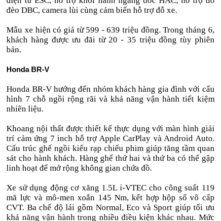
điện tử ESC, hỗ trợ khởi hành ngang dốc HAC, hỗ trợ đổ
đèo DBC, camera lùi cùng cảm biến hỗ trợ đỗ xe.
Mẫu xe hiện có giá từ 599 - 639 triệu đồng. Trong tháng 6,
khách hàng được ưu đãi từ 20 - 35 triệu đồng tùy phiên
bản.
Honda BR-V
Honda BR-V hướng đến nhóm khách hàng gia đình với cấu
hình 7 chỗ ngồi rộng rãi và khả năng vận hành tiết kiệm
nhiên liệu.
Khoang nội thất được thiết kế thực dụng với màn hình giải
trí cảm ứng 7 inch hỗ trợ Apple CarPlay và Android Auto.
Cấu trúc ghế ngồi kiểu rạp chiếu phim giúp tăng tầm quan
sát cho hành khách. Hàng ghế thứ hai và thứ ba có thể gập
linh hoạt để mở rộng không gian chứa đồ.
Xe sử dụng động cơ xăng 1.5L i-VTEC cho công suất 119
mã lực và mô-men xoắn 145 Nm, kết hợp hộp số vô cấp
CVT. Ba chế độ lái gồm Normal, Eco và Sport giúp tối ưu
khả năng vận hành trong nhiều điều kiện khác nhau. Mức