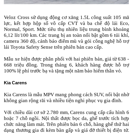
Veloz Cross sử dụng động cơ xăng 1.5L công suất 105 mã
lực, kết hợp hộp số vô cấp CVT và ba chế độ lái Eco,
Normal, Sport. Mức tiêu thụ nhiên liệu trung bình khoảng
6,12 lít/100 km. Các trang bị an toàn nổi bật gồm 6 túi khí,
camera 360 độ, cảnh báo điểm mù và gói công nghệ hỗ trợ
lái Toyota Safety Sense trên phiên bản cao cấp.
Mẫu xe hiện được phân phối với hai phiên bản, giá từ 638 -
668 triệu đồng. Trong tháng 6, khách hàng được hỗ trợ
100% lệ phí trước bạ và tặng một năm bảo hiểm thân vỏ.
Kia Carens
Kia Carens là mẫu MPV mang phong cách SUV, nổi bật nhờ
không gian rộng rãi và nhiều tiện nghi phục vụ gia đình.
Với chiều dài cơ sở 2.780 mm, Carens cung cấp cấu hình 6
hoặc 7 chỗ ngồi. Nội thất được bọc da, ghế trước tích hợp
chức năng làm mát. Trên phiên bản 6 chỗ, hàng ghế thứ hai
dạng thương gia đi kèm bàn gấp và giá đỡ thiết bị điện tử.