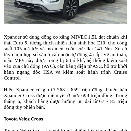
Xpander sử dụng động cơ xăng MIVEC 1.5L đạt chuẩn khí
thải Euro 5, tương thích nhiên liệu sinh học E10, cho công
suất 105 mã lực và mô-men xoắn cực đại 141 Nm. Xe có
tùy chọn hộp số sàn 5 cấp hoặc tự động 4 cấp. Về an toàn,
mẫu MPV này được trang bị 6 túi khí, hệ thống kiểm soát
vào cua chủ động (AYC), cân bằng điện tử ASC, hỗ trợ khởi
hành ngang dốc HSA và kiểm soát hành trình Cruise
Control.
Hiện Xpander có giá từ 568 - 659 triệu đồng. Phiên bản
Xpander Cross được niêm yết ở mức 699 triệu đồng. Trong
tháng 6, khách hàng được hưởng ưu đãi từ 67 - 85 triệu
đồng tùy phiên bản.
Toyota Veloz Cross
Toyota Veloz Cross là một trong những lựa chọn đáng chú