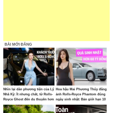
BÀI MỚI ĐĂNG
Nhìn lại dàn phương tiện của Lý
Hoa hậu Mai Phương Thúy đăng
Nhã Kỳ: Ít nhưng chất, từ Rolls-
ảnh Rolls-Royce Phantom đúng
Royce Ghost đến du thuyền hơn
ngày sinh nhật: Bản giới hạn 10
100 tỷ đồng
chiếc toàn cầu, giá quy đổi gần
68 tỷ đồng