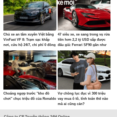
Chủ xe an tâm xuyên Việt bằng
47 siêu xe, xe sang trong vụ rửa
VinFast VF 8: Trạm sạc khắp
tiền hơn 2,2 tỷ USD sắp được
nơi, cứu hộ 24/7, chi phí 0 đồng
đấu giá: Ferrari SF90 gần như
mới, Rolls-Royce xếp hàng dài
Choáng ngợp trước "kho đồ
Vợ chồng lục đục vì 300 triệu
chơi" chục triệu đô của Ronaldo
vay mua ô tô, tính toán thế nào
mà ai cũng cản?
Công ty CP Truyền thông 24H Online