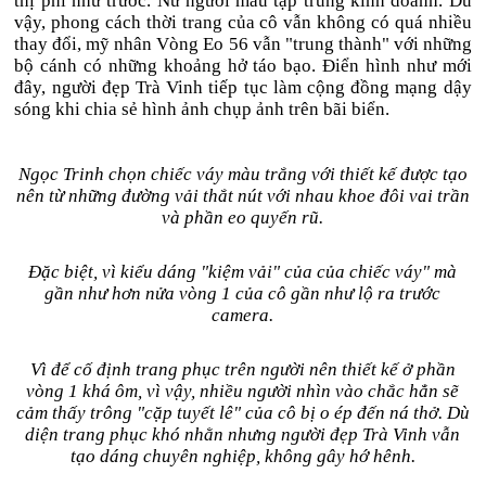
thị phi như trước. Nữ người mẫu tập trung kinh doanh. Dù
vậy, phong cách thời trang của cô vẫn không có quá nhiều
thay đổi, mỹ nhân Vòng Eo 56 vẫn "trung thành" với những
bộ cánh có những khoảng hở táo bạo. Điển hình như mới
đây, người đẹp Trà Vinh tiếp tục làm cộng đồng mạng dậy
sóng khi chia sẻ hình ảnh chụp ảnh trên bãi biển.
Ngọc Trinh chọn chiếc váy màu trắng với thiết kế được tạo
nên từ những đường vải thắt nút với nhau khoe đôi vai trần
và phần eo quyến rũ.
Đặc biệt, vì kiểu dáng "kiệm vải" của của chiếc váy" mà
gần như hơn nửa vòng 1 của cô gần như lộ ra trước
camera.
Vì để cố định trang phục trên người nên thiết kế ở phần
vòng 1 khá ôm, vì vậy, nhiều người nhìn vào chắc hẳn sẽ
cảm thấy trông "cặp tuyết lê" của cô bị o ép đến ná thở. Dù
diện trang phục khó nhằn nhưng người đẹp Trà Vinh vẫn
tạo dáng chuyên nghiệp, không gây hớ hênh.