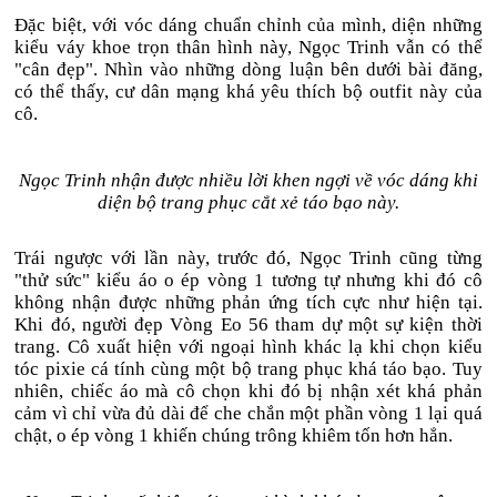
Đặc biệt, với vóc dáng chuẩn chỉnh của mình, diện những
kiểu váy khoe trọn thân hình này, Ngọc Trinh vẫn có thể
"cân đẹp". Nhìn vào những dòng luận bên dưới bài đăng,
có thể thấy, cư dân mạng khá yêu thích bộ outfit này của
cô.
Ngọc Trinh nhận được nhiều lời khen ngợi về vóc dáng khi
diện bộ trang phục cắt xẻ táo bạo này.
Trái ngược với lần này, trước đó, Ngọc Trinh cũng từng
"thử sức" kiểu áo o ép vòng 1 tương tự nhưng khi đó cô
không nhận được những phản ứng tích cực như hiện tại.
Khi đó, người đẹp Vòng Eo 56 tham dự một sự kiện thời
trang. Cô xuất hiện với ngoại hình khác lạ khi chọn kiểu
tóc pixie cá tính cùng một bộ trang phục khá táo bạo. Tuy
nhiên, chiếc áo mà cô chọn khi đó bị nhận xét khá phản
cảm vì chỉ vừa đủ dài để che chắn một phần vòng 1 lại quá
chật, o ép vòng 1 khiến chúng trông khiêm tốn hơn hẳn.