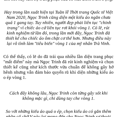
Hay trong lần xuất hiện tại Tuần lễ Thời trang Quốc tế Việt
Nam 2020, Ngọc Trinh cũng diện một kiểu áo ngắn chưa
quá 1 gang tay. Tuy nhiên, người đẹp phải liên tục "chỉnh
trang" vì chiếc áo cứ liên tục rơi khỏi vòng 1. Có lẽ, rút
kinh nghiệm từ lần đó, trong lần mới đây, Ngọc Trinh đã
thiết kế cho chiếc áo ôm chặt cơ thể hơn. Nhưng điều này
lại vô tình làm "tiêu biến" vòng 1 của mỹ nhân Trà Vinh.
Có thể thấy, có lẽ do đã trải qua nhiều lần diện trang phục
"mất điểm" này mà Ngọc Trinh đã rút kinh nghiệm và chọn
thiết kế cũng như kích thước vừa chuẩn để không gây hớ
hênh nhưng vẫn đảm bảo quyến rũ khi diện những kiểu áo
o ép vòng 1.
Cách đây không lâu, Ngọc Trinh còn từng gây sốt khi
không mặc gì, chỉ dùng tay che vòng 1.
So với những kiểu áo quá o ép, chọn kiểu áo có gắn thêm
phần cổ chữ V này lại mang đến cho Ngọc Trinh sự thoải