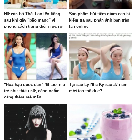
Nữ cán bộ Thái Lan lên tiếng
Sản phẩm bút tiêm giảm cân bị
sau khi gây "bão mạng" vì
kiểm tra sau phản ánh bán tràn
phong cách trang điểm rực rỡ
lan online
trong cuộc họp ngân sách
"Hoa hậu quốc dân” 48 tuổi mà
Tại sao Lý Nhã Kỳ sau 37 năm
trẻ như thiếu nữ, càng ngắm
mới tập thể dục?
càng thêm mê mẩn!