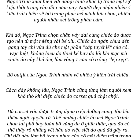
Ngọc Trinh xuất hiện với ngoại hình khác lạ trong một sự
kiện thời trang vào đầu năm nay. Người đẹp nhận nhiều ý
kiến trái chiều về bộ trang phục mà mình lựa chọn, nhiều
người nhận xét trông phản cảm.
Khi đó, Ngọc Trinh chọn chân váy dài cùng chiếc áo được
tạo nên từ một miếng vải bé xíu. Chiếc áo ngắn chưa đến
gang tay chỉ vừa đủ che một phần "cặp tuyết lê" của cô.
Đặc biệt, không hiểu do thiết kế hay do lỗi khi mặc mà
chiếc áo này khá ôm, làm vòng 1 của cô trông "lép xẹp"
.
Bộ outfit của Ngọc Trinh nhận về nhiều ý kiến trái chiều
.
Cách đây không lâu, Ngọc Trinh cũng từng làm người xem
khó thở khi diện chiếc áo corset quá chật chội.
Dù corset vốn được trưng dụng o ép đường cong, tôn lên
thềm ngực quyến rũ. Thế nhưng chiếc áo mà Ngọc Trinh
chọn lại phô bày toàn bộ vùng da ở giữa thân, qua đó có
thể thấy rõ những vết hằn do việc siết áo quá đà gây ra.
Chi tiết này làm bộ trang phục của cô mất điểm trầm trọng.