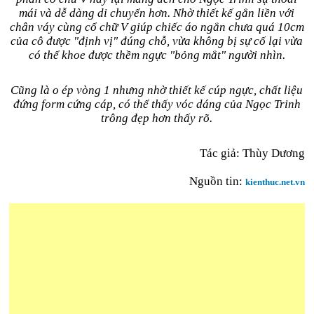
mái và dễ dàng di chuyển hơn. Nhờ thiết kế gắn liền với
chân váy cùng cổ chữ V giúp chiếc áo ngắn chưa quá 10cm
của cô được "định vị" đúng chỗ, vừa không bị sự cố lại vừa
có thể khoe được thềm ngực "bỏng mắt" người nhìn.
Cũng là o ép vòng 1 nhưng nhờ thiết kế cúp ngực, chất liệu
đứng form cứng cáp, có thể thấy vóc dáng của Ngọc Trinh
trông đẹp hơn thấy rõ.
Tác giả: Thùy Dương
Nguồn tin:
kienthuc.net.vn