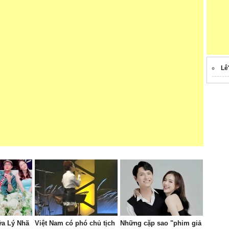
Lê
ữa Lý Nhã
Việt Nam có phó chủ tịch
Những cặp sao "phim giả