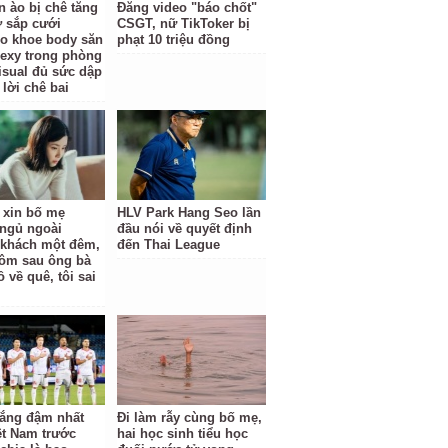
n ào bị chê tăng
Đăng video "báo chốt"
ợ sắp cưới
CSGT, nữ TikToker bị
o khoe body săn
phạt 10 triệu đồng
sexy trong phòng
isual đủ sức dập
 lời chê bai
ỉ xin bố mẹ
HLV Park Hang Seo lần
ngủ ngoài
đầu nói về quyết định
khách một đêm,
đến Thai League
ôm sau ông bà
 về quê, tôi sai
hắng đậm nhất
Đi làm rẫy cùng bố mẹ,
ệt Nam trước
hai học sinh tiểu học