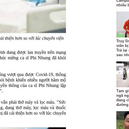
Campuc
nhiêu 
i thiện hơn so với lúc chuyển viện
Truy l
viên bị
Trả lạ
ệnh đang được lan truyền trên mạng
sau nh
chúc mừng ca sĩ Phi Nhung đã khỏi
ông vượt qua được Covid-19, thông
khỏi bệnh khiến nhiều người hâm mộ
yền thông của ca sĩ Phi Nhung lập
".
Tạm gi
ngã ng
đang c
 vẫn phải thở máy và lọc máu. "Sức
đường
g, đang thở máy, lọc máu và thuốc
ị đã cải thiện hơn so với lúc chuyển
.