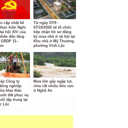
n cập nhật kế
Từ ngày 07/9 -
thực hiện Nghị
07/10/2026 sẽ tổ chức
Đại hội XIV của
tiếp nhận hồ sơ đăng
phấn đấu tăng
ký mua nhà ở xã hội tại
 GRDP 11–
Khu nhà ở Mỹ Thượng,
ăm
phường Vinh Lộc
ép Công ty
Mưa lớn gây ngập lụt,
Nông nghiệp
chia cắt nhiều khu vực
òa khai thác
ở Nghệ An
ưới đất phục vụ
ôi tập trung tại
c Lộc