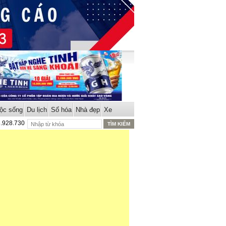
ộc sống
Du lịch
Số hóa
Nhà đẹp
Xe
8.928.730