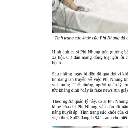
Tình trạng sức khỏe của Phi Nhung đã cả
Hình ảnh ca sĩ Phi Nhung trên giường b
xã hội. Cư dân mạng đồng loạt gởi lời 
bệnh.
Sau những ngày bị đồn đã qua đời vì kh
tin đang lan truyền về việc Phi Nhung 
vui mừng. Thế nhưng, người quản lý tru
tức khẳng định "đây là fake news (tin giả)
Theo người quản lý này, ca sĩ Phi Nhung
khoẻ của chị Phi Nhung vẫn còn rất nặn
nâng huyết áp. Tình trạng sức khỏe của ch
viện thôi, Sp02 đang là 94" - anh cho biết