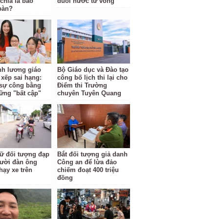
hia là bao
đuối nước tử vong
bàn?
ĩnh lương giáo
Bộ Giáo dục và Đào tạo
 xếp sai hạng:
công bố lịch thi lại cho
i sự công bằng
Điểm thi Trường
ững "bất cập"
chuyên Tuyên Quang
ữ đối tượng đạp
Bắt đối tượng giả danh
ười đàn ông
Công an để lừa đảo
hạy xe trên
chiếm đoạt 400 triệu
đồng