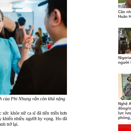
Căn nh
Huấn 
Nigeria
người 
nh của Phi Nhung vẫn còn khá nặng
Nghệ An
đồng/n
 sức khỏe nữ ca sĩ đã tiến triển hơn
lực lượ
phòng,
 khiến nhiều người hy vọng. Ho đã
h trở lại.