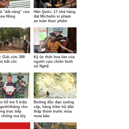
à "dát vàng" của
Hàn Quốc: 17 nhà hàng
Hoa Hồng
đạt Michelin vi phạm
an toàn thực phẩm
: Giải cứu 308
Ký ức thời hoa lửa của
bị bắt cóc
người cựu chiến binh
xứ Nghệ
 hỗ trợ 5 triệu
Đường độc đạo xuống
gười/tháng cho
cấp, hàng trăm hộ dân
ng trực tiếp
thấp thỏm trước mùa
 chống ma túy
mưa bão