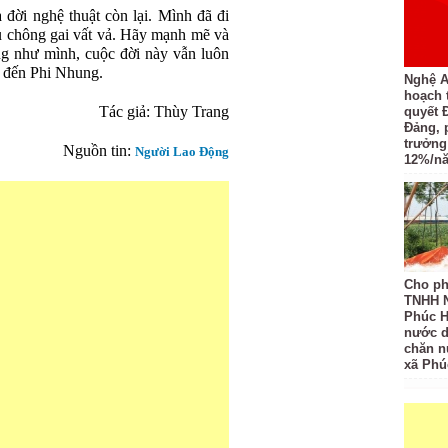
 đời nghệ thuật còn lại. Mình đã đi
u chông gai vất vả. Hãy mạnh mẽ và
g như mình, cuộc đời này vẫn luôn
n đến Phi Nhung.
Nghệ A
hoạch 
Tác giả: Thùy Trang
quyết 
Đảng, 
trưởng
Nguồn tin:
Người Lao Động
12%/n
Cho ph
TNHH 
Phúc H
nước d
chăn nu
xã Phú