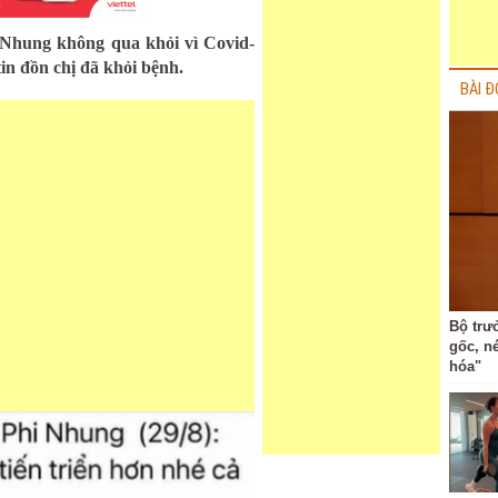
i Nhung không qua khỏi vì Covid-
tin đồn chị đã khỏi bệnh.
BÀI Đ
Bộ trư
gốc, n
hóa"