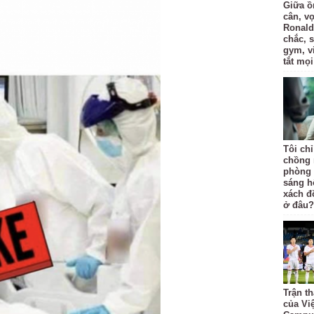
Giữa ồ
cân, v
Ronald
chắc, 
gym, v
tắt mọi
Tôi ch
chồng 
phòng 
sáng h
xách đồ
ở đâu?
Trận t
của Vi