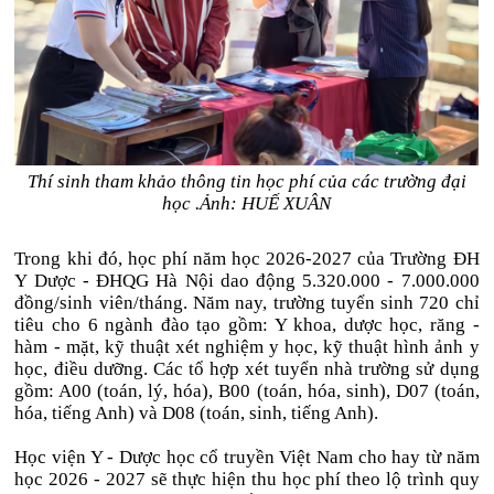
Thí sinh tham khảo thông tin học phí của các trường đại
học .Ảnh: HUẾ XUÂN
Trong khi đó, học phí năm học 2026-2027 của Trường ĐH
Y Dược - ĐHQG Hà Nội dao động 5.320.000 - 7.000.000
đồng/sinh viên/tháng. Năm nay, trường tuyển sinh 720 chỉ
tiêu cho 6 ngành đào tạo gồm: Y khoa, dược học, răng -
hàm - mặt, kỹ thuật xét nghiệm y học, kỹ thuật hình ảnh y
học, điều dưỡng. Các tổ hợp xét tuyển nhà trường sử dụng
gồm: A00 (toán, lý, hóa), B00 (toán, hóa, sinh), D07 (toán,
hóa, tiếng Anh) và D08 (toán, sinh, tiếng Anh).
Học viện Y - Dược học cổ truyền Việt Nam cho hay từ năm
học 2026 - 2027 sẽ thực hiện thu học phí theo lộ trình quy