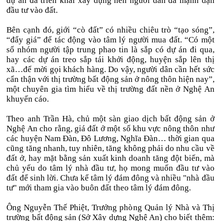
dự án đã triển khai xây dựng nên người dân đã mạnh dạn
đầu tư vào đất.
Bên cạnh đó, giới “cò đất” có nhiều chiêu trò “tạo sóng”,
“đẩy giá” để tác động vào tâm lý người mua đất. “Có một
số nhóm người tập trung phao tin là sắp có dự án đi qua,
hay các dự án treo sắp tái khởi động, huyện sắp lên thị
xã…để mời gọi khách hàng. Do vậy, người dân cần hết sức
cẩn thận với thị trường bất động sản ở nông thôn hiện nay”,
một chuyên gia tìm hiểu về thị trường đất nền ở Nghệ An
khuyến cáo.
Theo anh Trần Hà, chủ một sàn giao dịch bất động sản ở
Nghệ An cho rằng, giá đất ở một số khu vực nông thôn như
các huyện Nam Đàn, Đô Lương, Nghĩa Đàn… thời gian qua
cũng tăng nhanh, tuy nhiên, tăng không phải do nhu cầu về
đất ở, hay mặt bằng sản xuất kinh doanh tăng đột biến, mà
chủ yếu do tâm lý nhà đầu tư, họ mong muốn đầu tư vào
đất để sinh lời. Chưa kể tâm lý đám đông và nhiều "nhà đầu
tư" mới tham gia vào buôn đất theo tâm lý đám đông.
Ông Nguyễn Thế Phiệt, Trưởng phòng Quản lý Nhà và Thị
trường bất động sản (Sở Xây dựng Nghệ An) cho biết thêm: