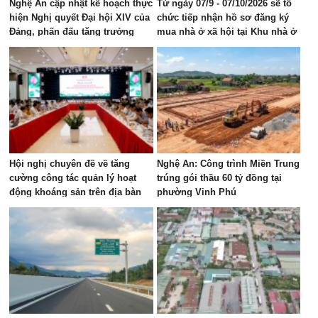
Nghệ An cập nhật kế hoạch thực
Từ ngày 07/9 - 07/10/2026 sẽ tổ
hiện Nghị quyết Đại hội XIV của
chức tiếp nhận hồ sơ đăng ký
Đảng, phấn đấu tăng trưởng
mua nhà ở xã hội tại Khu nhà ở
GRDP 11–12%/năm
Mỹ Thượng, phường Vinh Lộc
Hội nghị chuyên đề về tăng
Nghệ An: Công trình Miền Trung
cường công tác quản lý hoạt
trúng gói thầu 60 tỷ đồng tại
động khoáng sản trên địa bàn
phường Vinh Phú
tỉnh