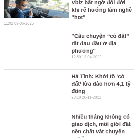
Vbiz bất ngờ đổi đời
khi rẽ hướng làm nghề
"hot"
11:02 09-05-2025
"Câu chuyện “cò đất”
rất đau đầu ở địa
phương"
12:59 12-04-2023
Hà Tĩnh: Khởi tố ‘cò
đất’ lừa đảo hơn 4,1 tỷ
đồng
20:10 26-11-2022
Nhiều tháng không có
giao dịch, môi giới đất
nền chật vật chuyển