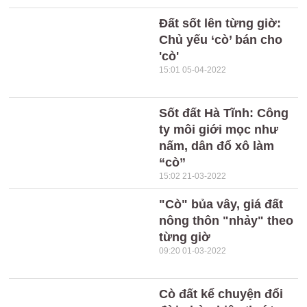
Đất sốt lên từng giờ:
Chủ yếu ‘cò’ bán cho
'cò'
15:01 05-04-2022
Sốt đất Hà Tĩnh: Công
ty môi giới mọc như
nấm, dân đổ xô làm
“cò”
15:02 21-03-2022
"Cò" bủa vây, giá đất
nông thôn "nhảy" theo
từng giờ
09:20 01-03-2022
Cò đất kể chuyện đổi