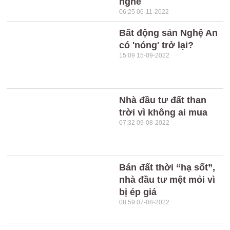
nghề
06:25 06-11-2022
Bất động sản Nghệ An
có 'nóng' trở lại?
15:09 15-09-2022
Nhà đầu tư đất than
trời vì không ai mua
07:32 09-08-2022
Bán đất thời “hạ sốt”,
nhà đầu tư mệt mỏi vì
bị ép giá
08:59 07-08-2022