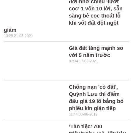
đời nhờ chiêu ‘lướt
cọc’ 1 vốn 10 lời, sẵn
sàng bẻ cọc thoát lỗ
khi sốt đất đột ngột
giảm
13:29 21-05-2021
Giá đất tăng mạnh so
với 5 năm trước
07:34 17-03-2021
Chống nạn 'cò đất',
Quỳnh Lưu thí điểm
đấu giá 19 lô bằng bỏ
phiếu kín gián tiếp
11:44 03-06-2019
‘Tàn tiệc’ 700