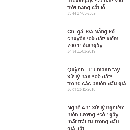
triệu/ngày, ‘cò đất’ kêu
trời hàng cắt lỗ
15:44 27-03-2019
Chị gái Đà Nẵng kể
chuyện ‘cò đất’ kiếm
700 triệu/ngày
14:34 11-03-2019
Quỳnh Lưu mạnh tay
xử lý nạn “cò đất“
trong các phiên đấu giá
10:09 12-11-2018
Nghệ An: Xử lý nghiêm
hiện tượng “cò” gây
mất trật tự trong đấu
giá đất