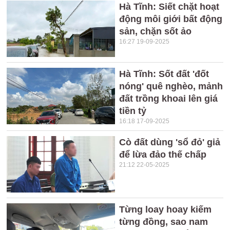
Hà Tĩnh: Siết chặt hoạt
động môi giới bất động
sản, chặn sốt ảo
16:27 19-09-2025
Hà Tĩnh: Sốt đất 'đốt
nóng' quê nghèo, mảnh
đất trồng khoai lên giá
tiền tỷ
16:18 17-09-2025
Cò đất dùng 'sổ đỏ' giả
để lừa đảo thế chấp
21:12 22-05-2025
Từng loay hoay kiếm
từng đồng, sao nam