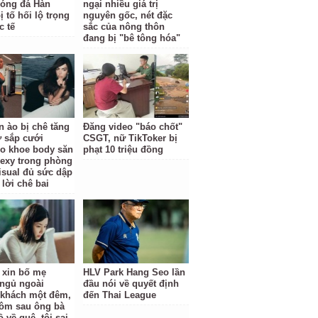
óng đá Hàn
ngại nhiều giá trị
 tố hối lộ trọng
nguyên gốc, nét đặc
c tế
sắc của nông thôn
đang bị "bê tông hóa"
n ào bị chê tăng
Đăng video "báo chốt"
ợ sắp cưới
CSGT, nữ TikToker bị
o khoe body săn
phạt 10 triệu đồng
sexy trong phòng
isual đủ sức dập
 lời chê bai
ỉ xin bố mẹ
HLV Park Hang Seo lần
ngủ ngoài
đầu nói về quyết định
khách một đêm,
đến Thai League
ôm sau ông bà
 về quê, tôi sai