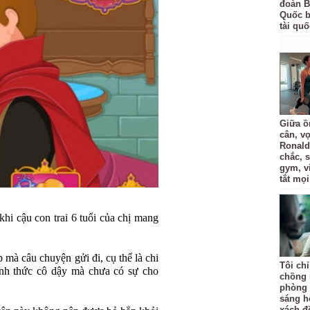
đoàn B
Quốc bị
tài quố
Giữa ồ
cân, v
Ronald
chắc, 
gym, v
tắt mọi
khi cậu con trai 6 tuổi của chị mang
p mà câu chuyện gửi đi, cụ thể là chi
Tôi ch
ánh thức cô dậy mà chưa có sự cho
chồng 
phòng 
sáng h
xách đồ