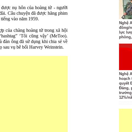
 được nụ hôn của hoàng tử - người
u đài. Câu chuyện đã được hãng phim
 tiếng vào năm 1959.
Nghệ An
đồng/n
ợp của chàng hoàng tử trong xã hội
lực lượ
“hashtag” ‘Tôi cũng vậy’ (MeToo).
phòng,
 đàn ông đã sử dụng khi chia sẻ về
họ sau vụ bê bối Harvey Weinstein.
Nghệ A
hoạch 
quyết 
Đảng, 
trưởng
12%/n