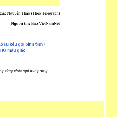
giả:
Nguyễn Thảo (Theo Telegraph)
Nguồn tin:
Báo VietNamNet
 lại kêu gọi bình tĩnh?'
u từ mẫu giáo
ng công chúa ngủ trong rừng