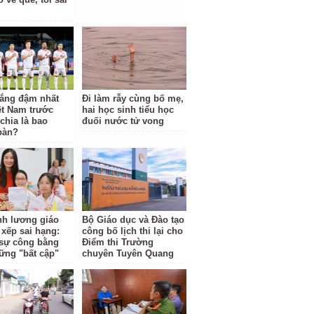
hắng đậm nhất
Đi làm rẫy cùng bố mẹ,
ệt Nam trước
hai học sinh tiểu học
hia là bao
đuối nước tử vong
bàn?
ĩnh lương giáo
Bộ Giáo dục và Đào tạo
 xếp sai hạng:
công bố lịch thi lại cho
i sự công bằng
Điểm thi Trường
ững "bất cập"
chuyên Tuyên Quang