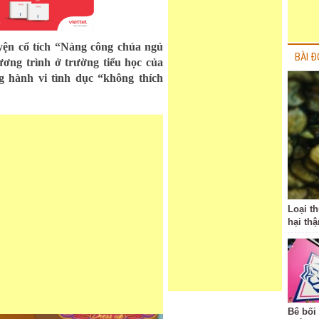
yện cổ tích “Nàng công chúa ngủ
BÀI Đ
ơng trình ở trường tiểu học của
g hành vi tình dục “không thích
Loại t
hại thậ
Bê bối