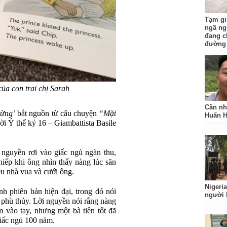
Tạm gi
ngã ng
đang c
đường
ủa con trai chị Sarah
Căn nh
rừng’
bắt nguồn từ câu chuyện
“Mặt
Huấn 
i Ý thế kỷ 16 – Giambattista Basile
ị nguyền rơi vào giấc ngủ ngàn thu,
iếp khi ông nhìn thấy nàng lúc săn
u nhà vua và cưới ông.
Nigeria
h phiên bản hiện đại, trong đó nói
người 
 phù thủy. Lời nguyền nói rằng nàng
m vào tay, nhưng một bà tiên tốt đã
iấc ngủ 100 năm.