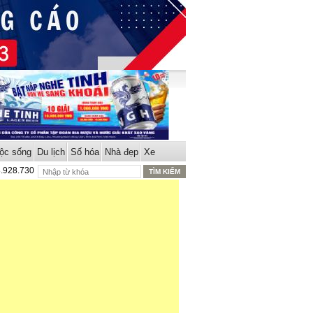
ộc sống
Du lịch
Số hóa
Nhà đẹp
Xe
8.928.730