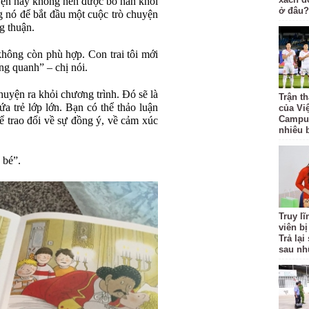
uyện này không nên được bỏ hẳn khỏi
ở đâu?
g nó để bắt đầu một cuộc trò chuyện
g thuận.
hông còn phù hợp. Con trai tôi mới
ung quanh” – chị nói.
huyện ra khỏi chương trình. Đó sẽ là
Trận t
ứa trẻ lớp lớn. Bạn có thể thảo luận
của Vi
Campuc
ể trao đổi về sự đồng ý, về cảm xúc
nhiêu 
 bé”.
Truy l
viên bị
Trả lạ
sau nh