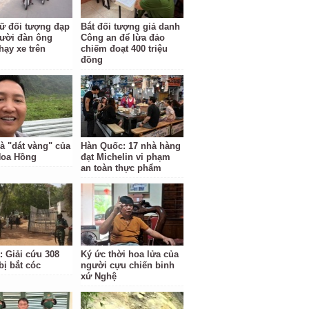
ữ đối tượng đạp
Bắt đối tượng giả danh
ười đàn ông
Công an để lừa đảo
hạy xe trên
chiếm đoạt 400 triệu
đồng
à "dát vàng" của
Hàn Quốc: 17 nhà hàng
Hoa Hồng
đạt Michelin vi phạm
an toàn thực phẩm
: Giải cứu 308
Ký ức thời hoa lửa của
bị bắt cóc
người cựu chiến binh
xứ Nghệ