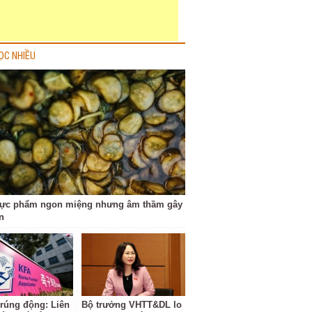
ỌC NHIỀU
hực phẩm ngon miệng nhưng âm thầm gây
n
 rúng động: Liên
Bộ trưởng VHTT&DL lo