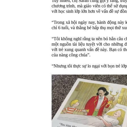
Tuy nhiên, chị Sarah cũng gợi ý rằng, tr
chương trình, mà giáo viên có thể sử dụn
với học sinh lớp lớn hơn về vấn đề sự đồn
“Trong xã hội ngày nay, hành động này k
chỉ 6 tuổi, và thằng bé hấp thụ mọi thứ x
“Tôi không nghĩ rằng ta nên bỏ hẳn câu c
một nguồn tài liệu tuyệt vời cho những đ
với trẻ xung quanh vấn đề này. Bạn có th
của nàng công chúa”.
“Nhưng tôi thực sự lo ngại với bọn trẻ lớp