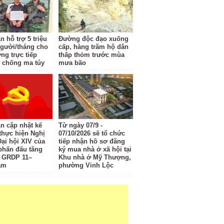
 hỗ trợ 5 triệu
Đường độc đạo xuống
gười/tháng cho
cấp, hàng trăm hộ dân
ng trực tiếp
thấp thỏm trước mùa
 chống ma túy
mưa bão
n cập nhật kế
Từ ngày 07/9 -
thực hiện Nghị
07/10/2026 sẽ tổ chức
Đại hội XIV của
tiếp nhận hồ sơ đăng
phấn đấu tăng
ký mua nhà ở xã hội tại
 GRDP 11–
Khu nhà ở Mỹ Thượng,
ăm
phường Vinh Lộc