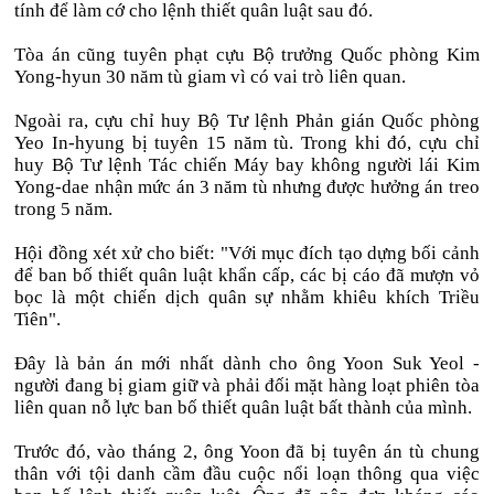
tính để làm cớ cho lệnh thiết quân luật sau đó.
Tòa án cũng tuyên phạt cựu Bộ trưởng Quốc phòng Kim
Yong-hyun 30 năm tù giam vì có vai trò liên quan.
Ngoài ra, cựu chỉ huy Bộ Tư lệnh Phản gián Quốc phòng
Yeo In-hyung bị tuyên 15 năm tù. Trong khi đó, cựu chỉ
huy Bộ Tư lệnh Tác chiến Máy bay không người lái Kim
Yong-dae nhận mức án 3 năm tù nhưng được hưởng án treo
trong 5 năm.
Hội đồng xét xử cho biết: "Với mục đích tạo dựng bối cảnh
để ban bố thiết quân luật khẩn cấp, các bị cáo đã mượn vỏ
bọc là một chiến dịch quân sự nhằm khiêu khích Triều
Tiên".
Đây là bản án mới nhất dành cho ông Yoon Suk Yeol -
người đang bị giam giữ và phải đối mặt hàng loạt phiên tòa
liên quan nỗ lực ban bố thiết quân luật bất thành của mình.
Trước đó, vào tháng 2, ông Yoon đã bị tuyên án tù chung
thân với tội danh cầm đầu cuộc nổi loạn thông qua việc