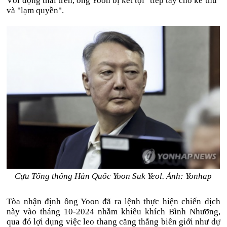
Với động thái trên, ông Yoon bị kết tội "tiếp tay cho kẻ thù"
và "lạm quyền".
Cựu Tổng thống Hàn Quốc Yoon Suk Yeol. Ảnh: Yonhap
Tòa nhận định ông Yoon đã ra lệnh thực hiện chiến dịch
này vào tháng 10-2024 nhằm khiêu khích Bình Nhưỡng,
qua đó lợi dụng việc leo thang căng thẳng biên giới như dự