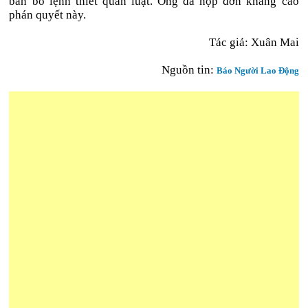
ban bố lệnh thiết quân luật. Ông đã nộp đơn kháng cáo
phán quyết này.
Tác giả: Xuân Mai
Nguồn tin:
Báo Người Lao Động