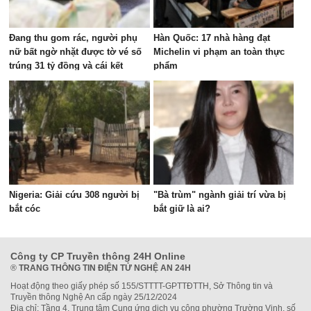
Đang thu gom rác, người phụ
Hàn Quốc: 17 nhà hàng đạt
nữ bất ngờ nhặt được tờ vé số
Michelin vi phạm an toàn thực
trúng 31 tỷ đồng và cái kết
phẩm
Nigeria: Giải cứu 308 người bị
"Bà trùm" ngành giải trí vừa bị
bắt cóc
bắt giữ là ai?
Công ty CP Truyền thông 24H Online
®
TRANG THÔNG TIN ĐIỆN TỬ NGHỆ AN 24H
Hoạt động theo giấy phép số 155/STTTT-GPTTĐTTH, Sở Thông tin và
Truyền thông Nghệ An cấp ngày 25/12/2024
Địa chỉ: Tầng 4, Trung tâm Cung ứng dịch vụ công phường Trường Vinh, số