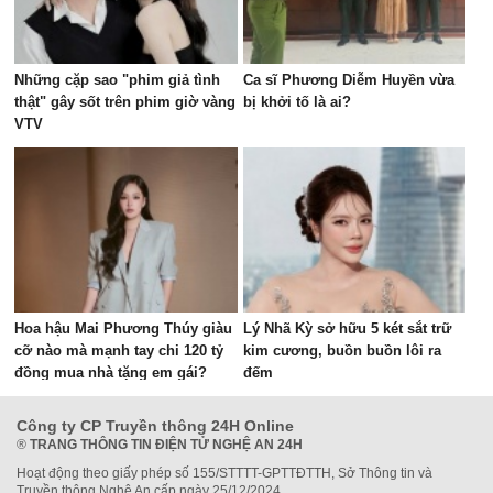
Những cặp sao "phim giả tình
Ca sĩ Phương Diễm Huyền vừa
thật" gây sốt trên phim giờ vàng
bị khởi tố là ai?
VTV
Hoa hậu Mai Phương Thúy giàu
Lý Nhã Kỳ sở hữu 5 két sắt trữ
cỡ nào mà mạnh tay chi 120 tỷ
kim cương, buồn buồn lôi ra
đồng mua nhà tặng em gái?
đếm
Công ty CP Truyền thông 24H Online
®
TRANG THÔNG TIN ĐIỆN TỬ NGHỆ AN 24H
Hoạt động theo giấy phép số 155/STTTT-GPTTĐTTH, Sở Thông tin và
Truyền thông Nghệ An cấp ngày 25/12/2024