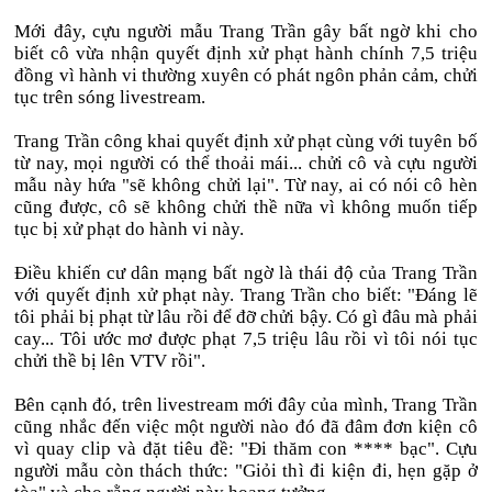
Mới đây, cựu người mẫu Trang Trần gây bất ngờ khi cho
biết cô vừa nhận quyết định xử phạt hành chính 7,5 triệu
đồng vì hành vi thường xuyên có phát ngôn phản cảm, chửi
tục trên sóng livestream.
Trang Trần công khai quyết định xử phạt cùng với tuyên bố
từ nay, mọi người có thể thoải mái... chửi cô và cựu người
mẫu này hứa "sẽ không chửi lại". Từ nay, ai có nói cô hèn
cũng được, cô sẽ không chửi thề nữa vì không muốn tiếp
tục bị xử phạt do hành vi này.
Điều khiến cư dân mạng bất ngờ là thái độ của Trang Trần
với quyết định xử phạt này. Trang Trần cho biết: "Đáng lẽ
tôi phải bị phạt từ lâu rồi để đỡ chửi bậy. Có gì đâu mà phải
cay... Tôi ước mơ được phạt 7,5 triệu lâu rồi vì tôi nói tục
chửi thề bị lên VTV rồi".
Bên cạnh đó, trên livestream mới đây của mình, Trang Trần
cũng nhắc đến việc một người nào đó đã đâm đơn kiện cô
vì quay clip và đặt tiêu đề: "Đi thăm con **** bạc". Cựu
người mẫu còn thách thức: "Giỏi thì đi kiện đi, hẹn gặp ở