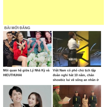
BÀI MỚI ĐĂNG
Mối quan hệ giữa Lý Nhã Kỳ và
Việt Nam có phó chủ tịch tập
HIEUTHUHAI
đoàn nghỉ hát 10 năm, chán
showbiz lui về sống an nhàn ở
biệt thự nghìn mét vuông