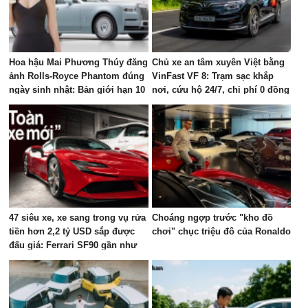
Hoa hậu Mai Phương Thúy đăng
Chủ xe an tâm xuyên Việt bằng
ảnh Rolls-Royce Phantom đúng
VinFast VF 8: Trạm sạc khắp
ngày sinh nhật: Bản giới hạn 10
nơi, cứu hộ 24/7, chi phí 0 đồng
chiếc toàn cầu, giá quy đổi gần
68 tỷ đồng
47 siêu xe, xe sang trong vụ rửa
Choáng ngợp trước "kho đồ
tiền hơn 2,2 tỷ USD sắp được
chơi" chục triệu đô của Ronaldo
đấu giá: Ferrari SF90 gần như
mới, Rolls-Royce xếp hàng dài