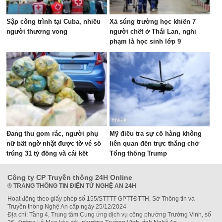
Sập công trình tại Cuba, nhiều
Xả súng trường học khiến 7
người thương vong
người chết ở Thái Lan, nghi
phạm là học sinh lớp 9
Đang thu gom rác, người phụ
Mỹ điều tra sự cố hàng không
nữ bất ngờ nhặt được tờ vé số
liên quan đến trực thăng chở
trúng 31 tỷ đồng và cái kết
Tổng thống Trump
Công ty CP Truyền thông 24H Online
®
TRANG THÔNG TIN ĐIỆN TỬ NGHỆ AN 24H
Hoạt động theo giấy phép số 155/STTTT-GPTTĐTTH, Sở Thông tin và
Truyền thông Nghệ An cấp ngày 25/12/2024
Địa chỉ: Tầng 4, Trung tâm Cung ứng dịch vụ công phường Trường Vinh, số