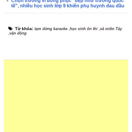
Chọn trường vì đồng phục "đẹp như trường quốc
tế", nhiều học sinh lớp 9 khiến phụ huynh đau đầu
Từ khóa:
,
,
tạm dừng karaoke
học sinh ôn thi
xã miền Tây
,
vận động