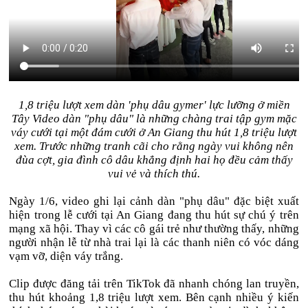
1,8 triệu lượt xem dàn 'phụ dâu gymer' lực lưỡng ở miền
Tây Video dàn "phụ dâu" là những chàng trai tập gym mặc
váy cưới tại một đám cưới ở An Giang thu hút 1,8 triệu lượt
xem. Trước những tranh cãi cho rằng ngày vui không nên
đùa cợt, gia đình cô dâu khẳng định hai họ đều cảm thấy
vui vẻ và thích thú.
Ngày 1/6, video ghi lại cảnh dàn "phụ dâu" đặc biệt xuất
hiện trong lễ cưới tại An Giang đang thu hút sự chú ý trên
mạng xã hội. Thay vì các cô gái trẻ như thường thấy, những
người nhận lễ từ nhà trai lại là các thanh niên có vóc dáng
vạm vỡ, diện váy trắng.
Clip được đăng tải trên TikTok đã nhanh chóng lan truyền,
thu hút khoảng 1,8 triệu lượt xem. Bên cạnh nhiều ý kiến