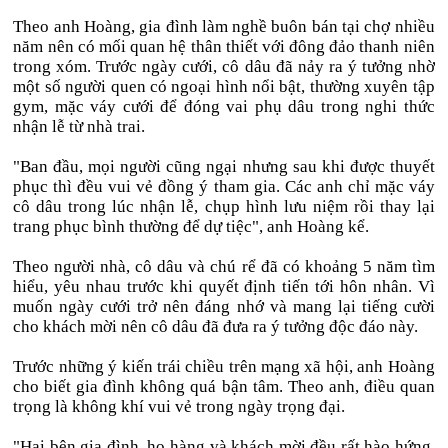
Theo anh Hoàng, gia đình làm nghề buôn bán tại chợ nhiều
năm nên có mối quan hệ thân thiết với đông đảo thanh niên
trong xóm. Trước ngày cưới, cô dâu đã nảy ra ý tưởng nhờ
một số người quen có ngoại hình nổi bật, thường xuyên tập
gym, mặc váy cưới để đóng vai phụ dâu trong nghi thức
nhận lễ từ nhà trai.
"Ban đầu, mọi người cũng ngại nhưng sau khi được thuyết
phục thì đều vui vẻ đồng ý tham gia. Các anh chỉ mặc váy
cô dâu trong lúc nhận lễ, chụp hình lưu niệm rồi thay lại
trang phục bình thường để dự tiệc", anh Hoàng kể.
Theo người nhà, cô dâu và chú rể đã có khoảng 5 năm tìm
hiểu, yêu nhau trước khi quyết định tiến tới hôn nhân. Vì
muốn ngày cưới trở nên đáng nhớ và mang lại tiếng cười
cho khách mời nên cô dâu đã đưa ra ý tưởng độc đáo này.
Trước những ý kiến trái chiều trên mạng xã hội, anh Hoàng
cho biết gia đình không quá bận tâm. Theo anh, điều quan
trọng là không khí vui vẻ trong ngày trọng đại.
"Hai bên gia đình, họ hàng và khách mời đều rất hào hứng,