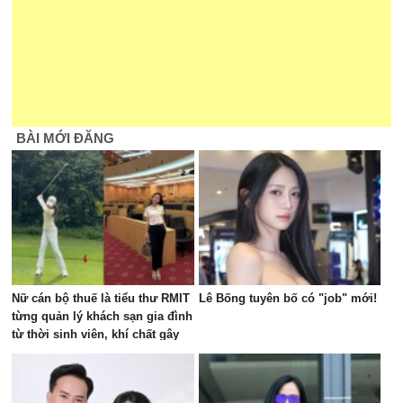
BÀI MỚI ĐĂNG
Nữ cán bộ thuế là tiểu thư RMIT
Lê Bống tuyên bố có "job" mới!
từng quản lý khách sạn gia đình
từ thời sinh viên, khí chất gây
chú ý trên sân golf