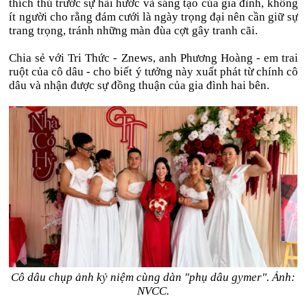
thích thú trước sự hài hước và sáng tạo của gia đình, không
ít người cho rằng đám cưới là ngày trọng đại nên cần giữ sự
trang trọng, tránh những màn đùa cợt gây tranh cãi.
Chia sẻ với Tri Thức - Znews, anh Phương Hoàng - em trai
ruột của cô dâu - cho biết ý tưởng này xuất phát từ chính cô
dâu và nhận được sự đồng thuận của gia đình hai bên.
Cô dâu chụp ảnh kỷ niệm cùng dàn "phụ dâu gymer". Ảnh:
NVCC.