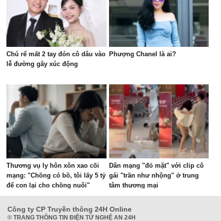
Chú rể mất 2 tay đón cô dâu vào
Phượng Chanel là ai?
lễ đường gây xúc động
Thương vụ ly hôn xôn xao cõi
Dân mạng "đỏ mặt" với clip cô
mạng: "Chồng có bồ, tôi lấy 5 tỷ
gái "trần như nhộng" ở trung
để con lại cho chồng nuôi"
tâm thương mại
Công ty CP Truyền thông 24H Online
®
TRANG THÔNG TIN ĐIỆN TỬ NGHỆ AN 24H