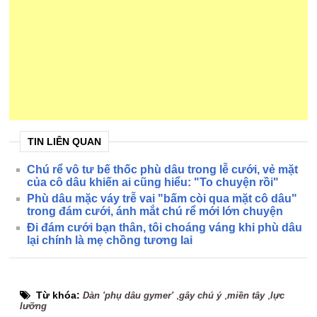
TIN LIÊN QUAN
Chú rể vô tư bế thốc phù dâu trong lễ cưới, vẻ mặt
của cô dâu khiến ai cũng hiểu: "To chuyện rồi"
Phù dâu mặc váy trễ vai "bấm còi qua mặt cô dâu"
trong đám cưới, ánh mắt chú rể mới lớn chuyện
Đi đám cưới bạn thân, tôi choáng váng khi phù dâu
lại chính là mẹ chồng tương lai
Từ khóa:
,
,
,
Dàn 'phụ dâu gymer'
gây chú ý
miền tây
lực
lưỡng