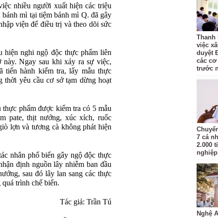
iệc nhiều người xuất hiện các triệu
n bánh mì tại tiệm bánh mì Q. đã gây
hập viện để điều trị và theo dõi sức
Thanh 
việc x
u hiện nghi ngộ độc thực phẩm liên
duyệt 
các cơ
 này. Ngay sau khi xảy ra sự việc,
trước 
ã tiến hành kiểm tra, lấy mẫu thực
 thời yêu cầu cơ sở tạm dừng hoạt
u thực phẩm được kiểm tra có 5 mẫu
m pate, thịt nướng, xúc xích, ruốc
giò lợn và tương cà không phát hiện
Chuyển
7 cá n
2.000 t
nghiệp 
 tác nhân phổ biến gây ngộ độc thực
hận định nguồn lây nhiễm ban đầu
 nướng, sau đó lây lan sang các thực
quá trình chế biến.
Tác giả: Trần Tú
Nghệ A