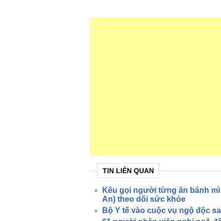
TIN LIÊN QUAN
Kêu gọi người từng ăn bánh mì
An) theo dõi sức khỏe
Bộ Y tế vào cuộc vụ ngộ độc sa