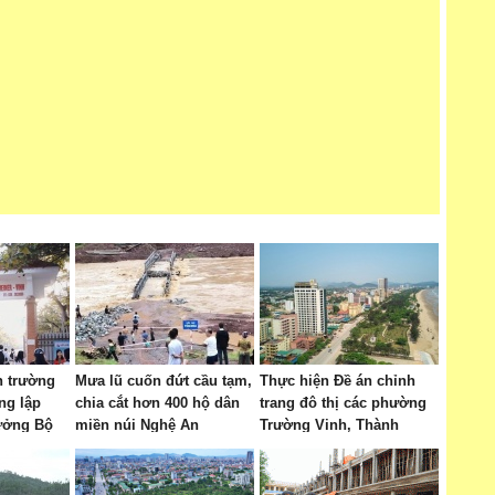
n trường
Mưa lũ cuốn đứt cầu tạm,
Thực hiện Đề án chỉnh
ng lập
chia cắt hơn 400 hộ dân
trang đô thị các phường
ưởng Bộ
miền núi Nghệ An
Trường Vinh, Thành
ên
Vinh, Vinh Lộc, Vinh
Hưng, Vinh Phú và Cửa
Lò giai đoạn 2026 – 2030