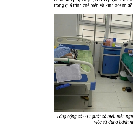
trong quá trình chế biến và kinh doanh đ
Tổng cộng có 64 người có biểu hiện ngh
việc sử dụng bánh mì