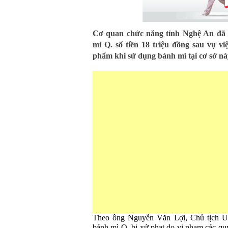
Cơ quan chức năng tỉnh Nghệ An đã 
mì Q. số tiền 18 triệu đồng sau vụ vi
phẩm khi sử dụng bánh mì tại cơ sở nà
Theo ông Nguyễn Văn Lợi, Chủ tịch U
bánh mì Q. bị xử phạt do vi phạm các qu