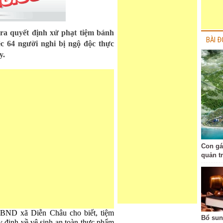
ra quyết định xử phạt tiệm bánh
BÀI Đ
ệc 64 người nghi bị ngộ độc thực
y.
Con gá
quản t
BND xã Diễn Châu cho biết, tiệm
Bổ sun
y định về vệ sinh an toàn thực phẩm