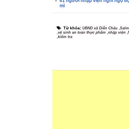
61 người nhập viện nghi ngộ đ
mì
Từ khóa:
,
UBND xã Diễn Châu
Salm
,
,
,
vệ sinh an toàn thực phẩm
nhập viện
,
kiểm tra