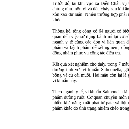
Trước đó, tại khu vực xã Diễn Châu vụ v
chứng như, nôn ói và tiêu chảy sau khi ă
xôn xao dư luận. Nhiều trường hợp phải n
khỏe.
Thống kê, tổng cộng có 64 người có biể
quan đến việc sử dụng bánh mì tại cơ sở
ngành y tế cùng các đơn vị liên quan đ
phẩm và bệnh phẩm để xét nghiệm, đồng
động nhằm phục vụ công tác điều tra.
Kết quả xét nghiệm cho thấy, trong 7 mẫ
dương tính với vi khuẩn Salmonella, gồ
bông và củ cải muối. Hai mẫu còn lại là 
vi khuẩn này.
Theo ngành y tế, vi khuẩn Salmonella là
phẩm đường ruột. Cơ quan chuyên môn n
nhiều khả năng xuất phát từ pate và thịt
phẩm khác do tình trạng nhiễm chéo trong 