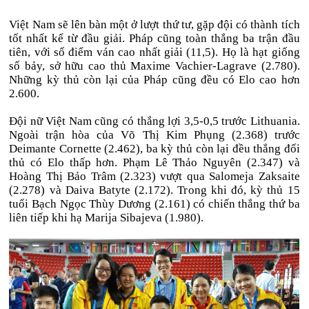
Việt Nam sẽ lên bàn một ở lượt thứ tư, gặp đội có thành tích
tốt nhất kể từ đầu giải. Pháp cũng toàn thắng ba trận đầu
tiên, với số điểm ván cao nhất giải (11,5). Họ là hạt giống
số bảy, sở hữu cao thủ Maxime Vachier-Lagrave (2.780).
Những kỳ thủ còn lại của Pháp cũng đều có Elo cao hơn
2.600.
Đội nữ Việt Nam cũng có thắng lợi 3,5-0,5 trước Lithuania.
Ngoài trận hòa của Võ Thị Kim Phụng (2.368) trước
Deimante Cornette (2.462), ba kỳ thủ còn lại đều thắng đối
thủ có Elo thấp hơn. Phạm Lê Thảo Nguyên (2.347) và
Hoàng Thị Bảo Trâm (2.323) vượt qua Salomeja Zaksaite
(2.278) và Daiva Batyte (2.172). Trong khi đó, kỳ thủ 15
tuổi Bạch Ngọc Thùy Dương (2.161) có chiến thắng thứ ba
liên tiếp khi hạ Marija Sibajeva (1.980).