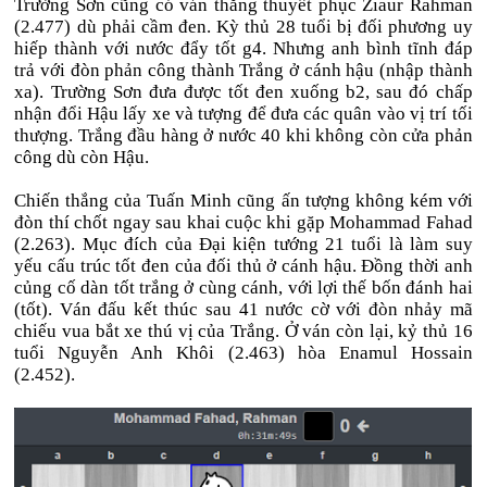
Trường Sơn cũng có ván thắng thuyết phục Ziaur Rahman
(2.477) dù phải cầm đen. Kỳ thủ 28 tuổi bị đối phương uy
hiếp thành với nước đẩy tốt g4. Nhưng anh bình tĩnh đáp
trả với đòn phản công thành Trắng ở cánh hậu (nhập thành
xa). Trường Sơn đưa được tốt đen xuống b2, sau đó chấp
nhận đổi Hậu lấy xe và tượng để đưa các quân vào vị trí tối
thượng. Trắng đầu hàng ở nước 40 khi không còn cửa phản
công dù còn Hậu.
Chiến thắng của Tuấn Minh cũng ấn tượng không kém với
đòn thí chốt ngay sau khai cuộc khi gặp Mohammad Fahad
(2.263). Mục đích của Đại kiện tướng 21 tuổi là làm suy
yếu cấu trúc tốt đen của đối thủ ở cánh hậu. Đồng thời anh
củng cố dàn tốt trắng ở cùng cánh, với lợi thế bốn đánh hai
(tốt). Ván đấu kết thúc sau 41 nước cờ với đòn nhảy mã
chiếu vua bắt xe thú vị của Trắng. Ở ván còn lại, kỷ thủ 16
tuổi Nguyễn Anh Khôi (2.463) hòa Enamul Hossain
(2.452).