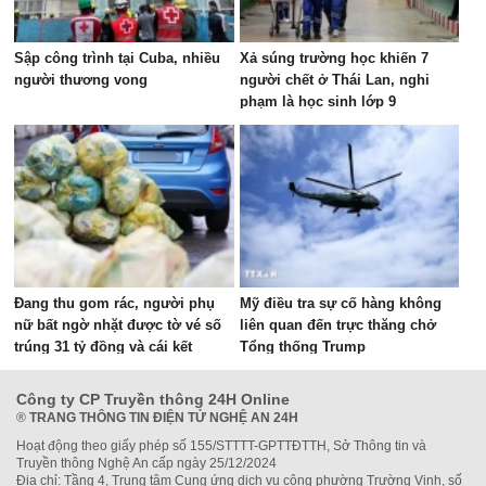
Sập công trình tại Cuba, nhiều
Xả súng trường học khiến 7
người thương vong
người chết ở Thái Lan, nghi
phạm là học sinh lớp 9
Đang thu gom rác, người phụ
Mỹ điều tra sự cố hàng không
nữ bất ngờ nhặt được tờ vé số
liên quan đến trực thăng chở
trúng 31 tỷ đồng và cái kết
Tổng thống Trump
Công ty CP Truyền thông 24H Online
®
TRANG THÔNG TIN ĐIỆN TỬ NGHỆ AN 24H
Hoạt động theo giấy phép số 155/STTTT-GPTTĐTTH, Sở Thông tin và
Truyền thông Nghệ An cấp ngày 25/12/2024
Địa chỉ: Tầng 4, Trung tâm Cung ứng dịch vụ công phường Trường Vinh, số