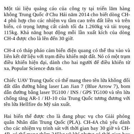
Một tài liệu quảng cáo của công ty tại triển lãm hàng
không Trung Quốc ở Chu Hải năm 2014 cho biết dòng CH-
4 phù hợp cho các nhiệm vụ tầm cao trên đất liền và trên
biển, có trọng lượng cất cánh tối đa 1.260kg và tải trọng
115kg. Khả năng hoạt động mỗi lần xuất kích của dòng
CH-4 được cho là lên đến 30 giờ.
CH-4 có tháp pháo cảm biến điện quang có thể thu vào và
liên kết dữ liệu với trạm điều khiển mặt đất. Nó có một trạm
điều khiển hiện đại, dành cho hai người để điều khiển từ
xa, Popular Science đưa tin.
Chiếc UAV Trung Quốc có thể mang theo tên lửa không đối
đất dẫn đường bằng laser Lan Jian 7 (Blue Arrow 7), bom
dẫn đường bằng laser TG100 / INS / GPS TG100 và tên lửa
chống tăng AR-1 / HJ-10 của Trung Quốc tương đương với
tên lửa Hellfire do Mỹ sản xuất.
Hai biến thể được cho là đang phục vụ cho Giải phóng
quân Nhân dân Trung Quốc (PLA). CH-4A chủ yếu dành
cho các nhiệm vụ trinh sát với thời gian bay 30 giờ và CH-