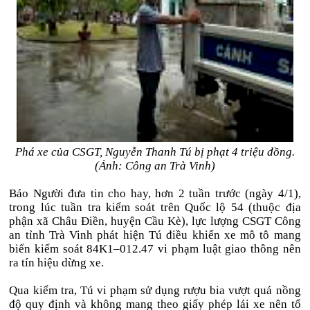
Phá xe của CSGT, Nguyễn Thanh Tú bị phạt 4 triệu đồng.
(Ảnh: Công an Trà Vinh)
Báo Người đưa tin cho hay, hơn 2 tuần trước (ngày 4/1),
trong lúc tuần tra kiểm soát trên Quốc lộ 54 (thuộc địa
phận xã Châu Điền, huyện Cầu Kè), lực lượng CSGT Công
an tỉnh Trà Vinh phát hiện Tú điều khiển xe mô tô mang
biển kiểm soát 84K1–012.47 vi phạm luật giao thông nên
ra tín hiệu dừng xe.
Qua kiểm tra, Tú vi phạm sử dụng rượu bia vượt quá nồng
độ quy định và không mang theo giấy phép lái xe nên tổ