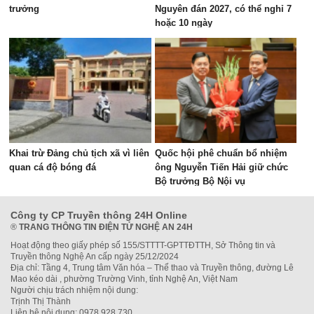
trưởng
Nguyên đán 2027, có thể nghỉ 7
hoặc 10 ngày
Khai trừ Đảng chủ tịch xã vì liên
Quốc hội phê chuẩn bổ nhiệm
quan cá độ bóng đá
ông Nguyễn Tiến Hải giữ chức
Bộ trưởng Bộ Nội vụ
Công ty CP Truyền thông 24H Online
®
TRANG THÔNG TIN ĐIỆN TỬ NGHỆ AN 24H
Hoạt động theo giấy phép số 155/STTTT-GPTTĐTTH, Sở Thông tin và
Truyền thông Nghệ An cấp ngày 25/12/2024
Địa chỉ: Tầng 4, Trung tâm Văn hóa – Thể thao và Truyền thông, đường Lê
Mao kéo dài , phường Trường Vinh, tỉnh Nghệ An, Việt Nam
Người chịu trách nhiệm nội dung:
Trịnh Thị Thành
Liên hệ nội dung: 0978.928.730